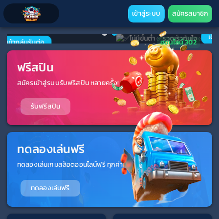
เข้าสู่ระบบ
สมัครสมาชิก
✅ไม่มีขั้นต่ำ ✅รวดเร็วทันใจ ✅มั่นคง100%
เติมเลย
ออนไลน์ 302
ฟรีสปิน
สมัครเข้าสู่รบบรับฟรีสปิน หลายครั้ง!
รับฟรีสปิน
ทดลองเล่นฟรี
ทดลองเล่นเกมสล็อตออนไลน์ฟรี ทุกค่าย!
ทดลองเล่นฟรี