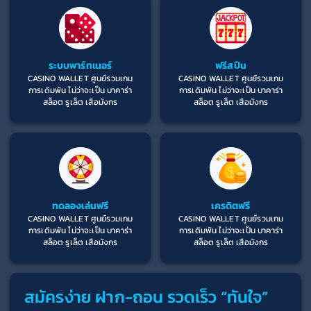
ระบบพาร์ทเนอร์
ฟรีสปีน
CASINO WALLET ศูนย์รวมเกม
CASINO WALLET ศูนย์รวมเกม
การเดิมพัน ไม่ว่าจะเป็น บาคาร่า
การเดิมพัน ไม่ว่าจะเป็น บาคาร่า
สล็อต รูเล็ต เสือมังกร
สล็อต รูเล็ต เสือมังกร
ทดลองเล่นฟรี
เครดิตฟรี
CASINO WALLET ศูนย์รวมเกม
CASINO WALLET ศูนย์รวมเกม
การเดิมพัน ไม่ว่าจะเป็น บาคาร่า
การเดิมพัน ไม่ว่าจะเป็น บาคาร่า
สล็อต รูเล็ต เสือมังกร
สล็อต รูเล็ต เสือมังกร
สมัครง่าย ฝาก-ถอน รวดเร็ว “ทันใจ”