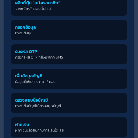
คลิกที่ปุ่ม “สมัครสมาชิก”
จากหน้าหลักของเว็บไซต์
กรอกข้อมูล
กรอกข้อมูล
รับรหัส OTP
กรอกรหัส OTP ที่ส่งมาจาก SMS
เพิ่มข้อมูลบัญชี
ข้อมูลที่ใช้ในการ ฝาก / ถอน
ตรวจสอบชื่อบัญชี
กรอกชื่อบัญชีให้ตรงสมุดบัญชี
ฝากเงิน
ฝากเงินแล้วสนุกกับการเล่นได้เลย