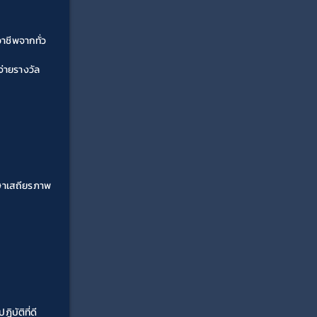
าชีพจากทั่ว
่ายรางวัล
กษาเสถียรภาพ
บัติที่ดี