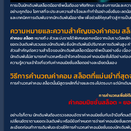
การเป็นนักเดิมพันสล็อตมืออาชีพนั้นต้องอาศัยทักษะ ประสบการณ์และคว
อย่างถูกต้อง โอกาสที่จะประสบความสำเร็จและทำกำไรอย่างยั่งยืนจะลด
และเทคนิคการเดิมพันจากนักเดิมพันมืออาชีพ เพื่อช่วยให้คุณก้าวสู่การเป
ความหมายและความสำคัญของค่าคอม สล
ค่าคอม สล็อต
 หมายถึง ส่วนแบ่งรายได้พิเศษนอกเหนือจากเงินรางวัลหลักที
ยอดเงินเดิมพันรวมของนักเดิมพัน ยิ่งนักเดิมพันมีปริมาณการเดิมพันสูง ค่
ส่วนสำคัญต่อความสำเร็จของนักเดิมพันสล็อตมืออาชีพเป็นอย่างยิ่ง เนื่อ
นักเดิมพันไม่สามารถคำนวณหรือเข้าใจกลไกของค่าคอมมิชชั่นได้อย่างถ่องแ
ความรู้ความเข้าใจเกี่ยวกับค่าคอมมิชชั่นสล็อตอย่างละเอียดนั่นเอง
วิธีการคำนวณค่าคอม สล็อตที่แม่นยำที่สุด
การคำนวณค่าคอม สล็อตนั้นมีสูตรหลักที่ง่ายและตรงไปตรงมา แต่นักเดิมพั
การคำนวณเพื่อให้ได
ค่าคอมมิชชั่นสล็อต = ยอ
อย่างไรก็ตาม นักเดิมพันต้องตรวจสอบอัตราค่าคอมมิชชั่นกับเจ้ามือที่ตนเ
เปลี่ยนอัตราตามยอดเงินเดิมพัน หรือมีข้อกำหนดการจ่ายค่าคอมมิชชั่นแตก
ละเอียดก่อนทำการเดิมพันจะช่วยให้การคำนวณค่าคอมมิชชั่นของนักเดิมพัน