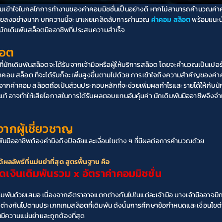
ามเข้าใจในกลไกการทำงานของค่าคอมมิชชั่นเป็นอย่างดี หากไม่สามารถคำนวณค่า
น้อยลงอย่างมาก บทความนี้จะมาเผยเคล็ดลับการคำนวณ 
ค่าคอม สล็อต
พร้อมแนะน
็นนักเดิมพันสล็อตมืออาชีพที่ประสบความสำเร็จ
็อต
่นักเดิมพันสล็อตจะได้รับจากเจ้ามือหรือผู้ให้บริการสล็อต โดยจะคำนวณเป็นเปอร
าคอม สล็อต ที่จะได้รับก็จะเพิ่มสูงขึ้นตามไปด้วย การเข้าใจถึงความสำคัญของค่าค
งจากค่าคอม สล็อตถือเป็นส่วนประกอบหลักที่จะช่วยเพิ่มผลกำไรและรายได้ให้กับนั
ท้ อาจทำให้เสียโอกาสในการได้รับผลตอบแทนอันคุ้มค่า นักเดิมพันมืออาชีพจึงจำเ
จากผู้เชี่ยวชาญ
นมืออาชีพต้องคำนึงถึงปัจจัยและเงื่อนไขต่าง ๆ ที่มีผลต่อการคำนวณด้วย
้ผลลัพธ์ที่แม่นยำที่สุด สูตรพื้นฐาน คือ
ดเงินเดิมพันรวม x อัตราค่าคอมมิชชั่น
ดิมพันด้วยเสมอ เนื่องจากอัตราอาจแตกต่างกันไปในแต่ละเจ้ามือ บางเจ้ามืออาจมี
ต่างกันไปตามประเภทเกมสล็อตที่เดิมพัน ดังนั้นการศึกษาข้อกำหนดและเงื่อนไขต่
มีความแม่นยำและถูกต้องที่สุด