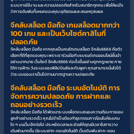
ระบบการใช้งาน และความปลอดภัยสำหรับสมาชิกทุกคน เพื่อให้แน่ใจ
ว่าการเดิมพันทั้งหมดของคุณ ยุติธรรมและสมเหตุสมผล
จีคลับสล็อต มือถือ เกมสล็อตมากกว่า 
100 เกม และเป็นเว็บไซต์คาสิโนที่
ปลอดภัย
จีคลับสล็อต มือถือ หากคุณเป็นคนรักเกมสล็อต จีคลับ6666 คือตัว
เลือกที่ดีที่สุดของคุณ เพราะเราร่วมมือกับแบรนด์เกมออนไลน์ชั้นนำ
อย่างมากมาย เว็บไซต์ จีคลับ6666 ก่อตั้งขึ้นอย่างถูกกฎหมาย ภาย
ใต้การเฝ้าระวังระบบของฟิลิปปินส์และกัมพูชา คุณสามารถมั่นใจได้
ว่าระบบของเราเป็นไปตามมาตรฐานความปลอดภัย
จีคลับสล็อต มือถือ ระบบอัตโนมัติ การ
จัดการความปลอดภัย การฝากและ
ถอนอย่างรวดเร็ว
จีคลับสล็อต มือถือ ได้พัฒนาระบบเพื่อตอบสนองความต้องการของ
ลูกค้าอย่างรวดเร็ว คุณไม่จำเป็นต้องทำธุรกรรมการโอนในห้องเกม
ใด ๆ บนเว็บอีกต่อไป ประหยัดเวลาและช่วยให้คุณมีเวลาในการวาง
เดิมพันมากขึ้น 
มีระบบฝาก-ถอนอัตโนมัติ เว็บเดิมพัน ฝาก-ถอน 