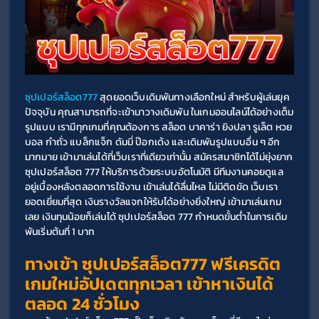
ซุปเปอร์สล็อต777
 สุดยอดเว็บเดิมพันทางเลือกใหม่ สำหรับผู้เล่นยุค
ปัจจุบัน คุณสามารถที่จะเข้ามาวางเดิมพัน ในเกมออนไลน์ได้อย่างเต็ม
รูปแบบ เรามีทุกเกมที่คุณต้องการ สล็อต บาคาร่า ยิงปลา รูเล็ต หวย 
บอล กำถั่ว แบล็กแจ็ก ดัมมี่ ป๊อกเด้ง และเดิมพันรูปแบบอื่น ๆ อีก
มากมาย เข้ามาเล่นได้ที่เว็บเราที่เดียวเท่านั้น สมัครสมาชิกได้ไม่ยุ่งยาก 
ซุปเปอร์สล็อต 777 ให้บริการด้วยระบบอัตโนมัติ มีทีมงานคอยดูแล
อยู่เบื้องหลังตลอดการใช้งาน เข้าเล่นได้ลื่นไหล ไม่มีติดขัด เว็บเรา
ยอดเยี่ยมที่สุด เงินรางวัลแจกให้รับได้อย่างยิ่งใหญ่ เข้ามาเล่นเกม
เลย เงินทุนน้อยก็เล่นได้ ซุปเปอร์สล็อต 777 กำหนดขั้นต่ำในการเดิม
พันเริ่มต้นที่ 1 บาท
ทางเข้า ซุปเปอร์สล็อต777 ฟรีเครดิต 
เกมใหม่อัปเดตทุกเวลา เข้าหาเงินได้
ตลอด 24 ชั่วโมง