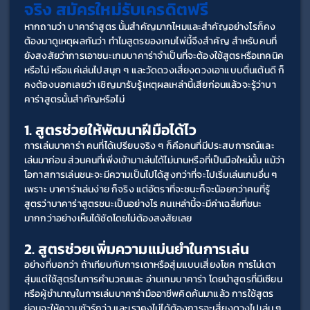
จริง สมัครใหม่รับเครดิตฟรี
หากถามว่า บาคาร่าสูตร นั้นสำคัญมากไหมและสำคัญอย่างไรก็คง
ต้องมาดูเหตุผลกันว่า ทำไมสูตรของเกมไพ่นี้จึงสำคัญ สำหรับคนที่
ยังสงสัยว่าการเอาชนะเกมบาคาร่าจำเป็นที่จะต้องใช้สูตรหรือเทคนิค
หรือไม่ หรือแค่เล่นไปสนุก ๆ และวัดดวงเสี่ยงดวงเอาแบบตื่นเต้นดี ก็
คงต้องบอกเลยว่า เชิญมารับรู้เหตุผลเหล่านี้เสียก่อนแล้วจะรู้ว่าบา
คาร่าสูตรนั้นสำคัญหรือไม่
1. สูตรช่วยให้พัฒนาฝีมือได้ไว
การเล่นบาคาร่า คนที่ได้เปรียบจริง ๆ ก็คือคนที่มีประสบการณ์และ
เล่นมาก่อน ส่วนคนที่เพิ่งเข้ามาเล่นได้ไม่นานหรือที่เป็นมือใหม่นั้น แม้ว่า
โอกาสการเล่นชนะจะมีความเป็นไปได้สูงกว่าที่จะไปเริ่มเล่นเกมอื่น ๆ 
เพราะ บาคาร่าเล่นง่าย ก็จริง แต่อัตราที่จะชนะก็จะน้อยกว่าคนที่รู้
สูตรว่าบาคาร่าสูตรชนะเป็นอย่างไร คนเหล่านี้จะมีค่าเฉลี่ยที่ชนะ
มากกว่าอย่างเห็นได้ชัดโดยไม่ต้องสงสัยเลย
2. สูตรช่วยเพิ่มความแม่นยำในการเล่น
อย่างที่บอกว่า ถ้าเทียบกับการเดาหรือสุ่มแบบเสี่ยงโชค การไม่เดา
สุ่มแต่ใช้สูตรในการคำนวณและ อ่านเกมบาคาร่า โดยนำสูตรที่มีเซียน
หรือผู้ชำนาญในการเล่นบาคาร่ามืออาชีพคิดค้นมาแล้ว การใช้สูตร
ย่อมจะให้ความชัวร์กว่า และเราคงไม่ได้ต้องการจะเสี่ยงดวงไปเล่น ๆ 