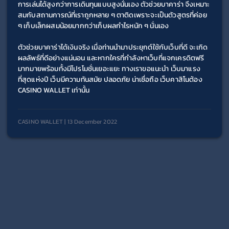
การเล่นได้สูงกว่าการเดินทุนแบบสูงนั่นเอง ตัวช่วยบาคาร่า จึงเหมาะ
สมกับสถานการณ์ที่เราถูกหลาย ๆ ตาติดเพราะจะเป็นตัวสูตรที่ค่อย 
ๆ เก็บเล็กผสมน้อยมากกว่าเก็บผลกำไรหนัก ๆ นั่นเอง
ตัวช่วยบาคาร่าได้เงินจริง เมื่อท่านนำมาประยุกต์ใช้กับเว็บที่ดี จะเกิด
ผลลัพธ์ที่ดีอย่างแน่นอน และหากใครที่กำลังหาเว็บที่แจกเครดิตฟรี
มากมายพร้อมทั้งมีโปรโมชั่นเยอะแยะ ทางเราขอแนะนำ เว็บมาแรง
ที่สุดแห่งปี เว็บมีความทันสมัย ปลอดภัย น่าเชื่อถือ เว็บคาสิโนต้อง 
CASINO WALLET เท่านั้น
CASINO WALLET | 13 December 2022