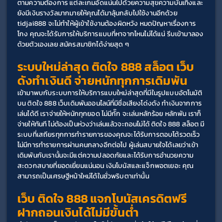
ตามความต้องการ แต่ละเกมอัดแน่นไปด้วยความสุขความบันเทิงและ
ยังมีเงินรางวัลมากมายให้คุณได้มาลุ้นกลับไปใช้งานอีกด้วย 
tidjai888 จะไม่ทำให้ผู้เข้าใช้งานต้องผิดหวัง หมดปัญหาเรื่องการ
โกง คุณจะได้รับการให้บริการแบบที่หาจากไหนไม่ได้แน่ รีบเข้ามาลอง
ด้วยตัวเองเลย สมัครสมาชิกได้ง่ายสุด ๆ 
ระบบใหม่ล่าสุด ติดใจ 888 สล็อต เว็บ
ดังทำเงินดี จ่ายหนักทุกการเดิมพัน
เข้ามาพบกับระบบการให้บริการแบบใหม่ล่าสุดที่มีในรูปแบบอัตโนมัติ
บน ติดใจ 888 เว็บเดิมพันออนไลน์ที่มีชื่อเสียงโด่งดัง ทำเงินจากการ
เล่นได้ดี เราจ่ายให้หนักทุกยอด ไม่มีกั๊ก จะเล่นหลักร้อย หลักพัน เราก็
จ่ายให้ทันที ไม่ต้องเป็นห่วงว่าเล่นแล้วจะถอนไม่ได้ ติดใจ 888 สล็อต มี
ระบบที่เสถียรทุกการทำรายการของคุณจะได้รับการตอบโต้รวดเร็ว 
ไม่มีการทำรายการผ่านคนกลางอีกต่อไป ผู้เล่นสบายใจได้เลยว่าเข้า
เดิมพันกับเรานั้นจะมีแต่ความปลอดภัยและได้รับการอำนวยความ
สะดวกสบายที่ยอดเยี่ยมแน่นอน เงินโบนัสและแจ็กพอตเยอะ คุณ
สามารถเป็นเศรษฐีหน้าใหม่ได้ในชั่วพริบตาเท่านั้น
เว็บ ติดใจ 888 แจกโบนัสเครดิตฟรี 
ฝากถอนเงินได้ไม่มีขั้นต่ำ