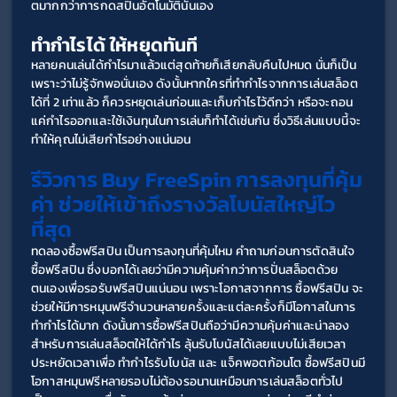
ตมากกว่าการกดสปินอัตโนมัตินั่นเอง
ทำกำไรได้ ให้หยุดทันที
หลายคนเล่นได้กำไรมาแล้วแต่สุดท้ายก็เสียกลับคืนไปหมด นั่นก็เป็น
เพราะว่าไม่รู้จักพอนั่นเอง ดังนั้นหากใครที่ทำกำไรจากการเล่นสล็อต
ได้ที่ 2 เท่าแล้ว ก็ควรหยุดเล่นก่อนและเก็บกำไรไว้ดีกว่า หรือจะถอน
แค่กำไรออกและใช้เงินทุนในการเล่นก็ทำได้เช่นกัน ซึ่งวิธีเล่นแบบนี้จะ
ทำให้คุณไม่เสียกำไรอย่างแน่นอน
รีวิวการ Buy FreeSpin การลงทุนที่คุ้ม
ค่า ช่วยให้เข้าถึงรางวัลโบนัสใหญ่ไว
ที่สุด
ทดลองซื้อฟรีสปิน เป็นการลงทุนที่คุ้มไหม คำถามก่อนการตัดสินใจ
ซื้อฟรีสปิน ซึ่งบอกได้เลยว่ามีความคุ้มค่ากว่าการปั่นสล็อตด้วย
ตนเองเพื่อรอรับฟรีสปินแน่นอน เพราะโอกาสจากการ ซื้อฟรีสปิน จะ
ช่วยให้มีการหมุนฟรีจำนวนหลายครั้งและแต่ละครั้งก็มีโอกาสในการ
ทำกำไรได้มาก ดังนั้นการซื้อฟรีสปินถือว่ามีความคุ้มค่าและน่าลอง 
สำหรับการเล่นสล็อตให้ได้กำไร ลุ้นรับโบนัสได้เลยแบบไม่เสียเวลา 
ประหยัดเวลาเพื่อ ทำกำไรรับโบนัส และ แจ็คพอตก้อนโต ซื้อฟรีสปินมี
โอกาสหมุนฟรีหลายรอบไม่ต้องรอนานเหมือนการเล่นสล็อตทั่วไป 