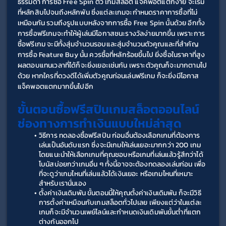
ธรรมดา การซื้อ Free Spin ตัว เกมสล็อต แจ็คพอตแตกง่าย จะเริ่ม
ที่หลักสิบไปจนถึงหลักพัน ซึ่งแต่ละเกมจะกำหนดราคาการซื้อที่ไม่
เหมือนกัน รวมถึงรูปแบบหลังจากการซื้อ Free Spin นั้นด้วย อีกทั้ง
การซื้อฟรีเกมจะทำให้ผู้เล่นมีโอกาสชนะรางวัลง่ายมากขึ้น เพราะการ
ซื้อฟรีเกม จะมีทั้งสุ่มจำนวนรอบและสุ่มจำนวนตัวคูณและที่สำคัญ
การซื้อ Feature Buy นั้น ควรซื้อที่หลักร้อยขึ้นไป ยิ่งซื้อในราคาที่สูง 
ผลตอบแทนเวลาที่ได้ก็จะยิ่งเยอะเช่นกัน เพราะตัวคูณก็จะมากตามไป
ด้วย หากใครที่ดวงดีได้เพิ่มตัวคูณก่อนเล่นฟรีเกม ก็จะยิ่งมีโอกาส
แจ็คพอตแตกมากขึ้นไปอีก
ขั้นตอนซื้อฟรีสปินเกมสล็อตออนไลน์ 
ช่องทางการทำเงินแบบใหม่ล่าสุด 
วิธีการ ทดลองซื้อฟรีสปิน ก่อนอื่นต้องเลือกเกมที่ต้องการ
เล่นเป็นอันดับแรก ซึ่งจะมีเกมให้เล่นเยอะมากกว่า 200 เกม 
โดยแนะนำให้เลือกเกมที่คุณชอบหรือเกมที่เล่นแล้วรู้สึกว่าได้
โบนัสบ่อยกว่าเกมอื่น ๆ ทั้งนี้อาจจะต้องทดลองเล่นก่อน เพื่อ
ที่จะดูว่าเกมไหนที่เล่นแล้วได้เงินเยอะ หรือเกมไหนที่เหมาะ
สำหรับเรานั่นเอง
ตั้งค่าเงินเดิมพัน ขั้นตอนนี้ให้คุณตั้งค่าเงินเดิมพัน ก็จะมีวิธี
การตั้งค่าเหมือนกับเกมสล็อตทั่วไปเลย เพียงแต่ว่าในแต่ละ
เกมก็จะมีจำนวนเพย์ไลน์และกำหนดเงินเดิมพันขั้นต่ำที่แตก
ต่างกันออกไป