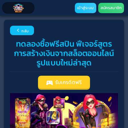
เข้าสู่ระบบ
สมัครสมาชิก
กลับ
ทดลองซื้อฟรีสปิน ฟีเจอร์สูตร
การสร้างเงินจากสล็อตออนไลน์
รูปแบบใหม่ล่าสุด
รับเครดิตฟรี