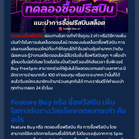
ทดลองซื้อฟรีสปิน
 ช่องทางในการทำกำไรคูณ 2 เท่า หรือวิธีการเพิ่ม
เงินกำไรในการเล่นสล็อตออนไลน์ ทดลองเล่นสล็อตซื้อฟรีสปิน การ
เล่นเกมสล็อตแนวใหม่ที่จะทำให้คุณได้กำไรอย่างคุ้มค่ามากกว่าเดิม 
น้อยคนจะรู้ว่าเกมสล็อตออนไลน์มีโปรโมชั่น ซื้อฟรีสปินถูก ๆ เพื่อเข้า
สู่โหมดโบนัสได้เลย โดยไม่ต้องปั่นด้วยตัวเองให้เสียเวลา ซึ่งฟีเจอร์ 
Buy FreeSpin สามารถช่วยให้ผู้เล่นได้ผลตอบแทนอย่างมหาศาล มี
อัตราการจ่ายมากถึง 100 เท่าของทุน หรืออาจจะมากกว่านั้นก็ได้ 
สนใจรีบสมัครสมาชิกเข้ามาร่วมสนุกกันได้ ทางเรายินดีให้คำแนะนำ
ทุกท่าน ตลอด 24 ชั่วโมง
Feature Buy หรือ ซื้อฟรีสปิน เพิ่ม
โอกาสรับรางวัลแจ็คพอตหลายเท่า คือ
อะไร
Feature Buy หรือ ทดลองซื้อฟรีสปิน คือ การซื้อฟรีสปิน โดย
สามารถใช้เครดิตภายในเกมซื้อได้ทันที ไม่ต้องรอสุ่มจากการ Spin 