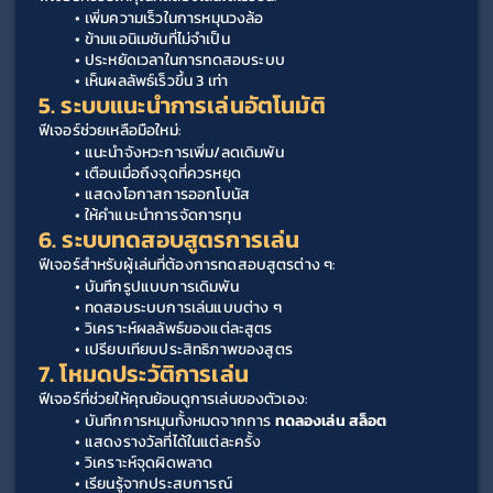
เพิ่มความเร็วในการหมุนวงล้อ
ข้ามแอนิเมชันที่ไม่จำเป็น
ประหยัดเวลาในการทดสอบระบบ
เห็นผลลัพธ์เร็วขึ้น 3 เท่า
5. ระบบแนะนำการเล่นอัตโนมัติ
ฟีเจอร์ช่วยเหลือมือใหม่:
แนะนำจังหวะการเพิ่ม/ลดเดิมพัน
เตือนเมื่อถึงจุดที่ควรหยุด
แสดงโอกาสการออกโบนัส
ให้คำแนะนำการจัดการทุน
6. ระบบทดสอบสูตรการเล่น
ฟีเจอร์สำหรับผู้เล่นที่ต้องการทดสอบสูตรต่าง ๆ:
บันทึกรูปแบบการเดิมพัน
ทดสอบระบบการเล่นแบบต่าง ๆ
วิเคราะห์ผลลัพธ์ของแต่ละสูตร
เปรียบเทียบประสิทธิภาพของสูตร
7. โหมดประวัติการเล่น
ฟีเจอร์ที่ช่วยให้คุณย้อนดูการเล่นของตัวเอง:
บันทึกการหมุนทั้งหมดจากการ 
ทดลองเล่น สล็อต
แสดงรางวัลที่ได้ในแต่ละครั้ง
วิเคราะห์จุดผิดพลาด
เรียนรู้จากประสบการณ์