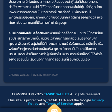
ประสบการณ์ก่อนใคร จากความเห็นของเหล่าผู้เล่นที่ประสบความ
สำเร็จ พวกเขาแนะนำให้ใช้โอกาสในการทดลองเล่นให้คุ้มค่าที่สุด โดย
เฉพาะการทดลองเล่นในช่วงเวลาที่แตกต่างกัน เพื่อวิเคราะห์
พฤติกรรมของเกม บางคนถึงกับจดบันทึกสถิติการออกรางวัล เพื่อ
ค้นหาช่วงเวลาทองที่มีโอกาสทำกำไรสูงสุด
ระบบ
ทดลองเล่น สล็อต
ยังมาพร้อมฟีเจอร์อัจฉริยะ ที่ช่วยให้การเรียน
รู้มีประสิทธิภาพมากขึ้น เมื่อใช้เวลากับการทดลองเล่นอย่างคุ้มค่า 
คุณจะพัฒนาเป็นผู้เล่นที่มีทักษะและความเข้าใจในเกมอย่างลึกซึ้ง เมื่อ
พร้อมก้าวสู่การเล่นด้วยเงินจริง คุณจะมีความมั่นใจและมีโอกาส
ประสบความสำเร็จมากกว่าผู้เล่นทั่วไป เพราะการเล่นสล็อตให้ได้กำไร
อย่างยั่งยืนนั้น เริ่มต้นจากการทดลองเล่นที่รอบคอบนั่นเอง
CASINO WALLET | 02 November 2024
COPYRIGHT © 2026
CASINO WALLET
All rights reserved
This site is protected by reCAPTCHA and the Google
Privacy
Policy
and
Terms of Service
apply.