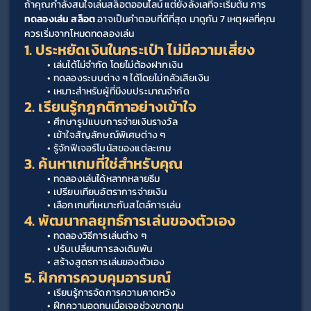
ถ้าคุณกำลังสนใจเล่นสล็อตออนไลน์ แต่ยังลังเลที่จะเริ่มต้น การ
ทดลองเล่น สล็อต 
อาจเป็นคำตอบที่ดีที่สุด มาดูกัน 7 เหตุผลที่คุณ
ควรเริ่มจากโหมดทดลองเล่น
1. ประหยัดเงินในกระเป๋า ไม่มีความเสี่ยง
เล่นได้ไม่จำกัด โดยไม่ต้องฝากเงิน
ทดลองระบบต่าง ๆ ได้โดยไม่กลัวเสียเงิน
เหมาะสำหรับผู้ที่มีงบประมาณจำกัด
2. เรียนรู้กฎกติกาอย่างเข้าใจ
ศึกษารูปแบบการจ่ายเงินรางวัล
เข้าใจสัญลักษณ์พิเศษต่าง ๆ
รู้จักฟีเจอร์โบนัสของแต่ละเกม
3. ค้นหาเกมที่ใช่สำหรับคุณ
ทดลองเล่นได้หลากหลายธีม
เปรียบเทียบอัตราการจ่ายเงิน
เลือกเกมที่เหมาะกับสไตล์การเล่น
4. พัฒนากลยุทธ์การเล่นของตัวเอง
ทดลองวิธีการเล่นต่าง ๆ
ปรับเปลี่ยนการลงเดิมพัน
สร้างสูตรการเล่นของตัวเอง
5. ฝึกการควบคุมอารมณ์
เรียนรู้การจัดการความคาดหวัง
ฝึกความอดทนเมื่อเจอช่วงขาดทุน