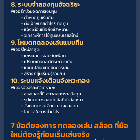
8. ระบบจำลองทุนอัจฉริยะ
ฟีเจอร์ที่ช่วยจัดการเงินทุน:
กำหนดทุนเริ่มต้น
ตั้งเป้าหมายกำไร/ขาดทุน
แจ้งเตือนเมื่อถึงเป้าหมาย
วิเคราะห์การใช้ทุนแบบเรียลไทม์
9. โหมดทดลองเล่นแบบทีม
ฟีเจอร์ใหม่ล่าสุด:
แชร์ผลการเล่นกับเพื่อน
เปรียบเทียบสถิติระหว่างกัน
แลกเปลี่ยนเทคนิคการเล่น
สร้างกลุ่มเรียนรู้ร่วมกัน
10. ระบบแจ้งเตือนจังหวะทอง
ฟีเจอร์อัจฉริยะที่วิเคราะห์:
ช่วงเวลาที่มีโอกาสออกรางวัลสูง
รูปแบบการออกโบนัสที่กำลังจะมา
จังหวะการเปลี่ยนแปลงของเกม
โอกาสในการทำกำไร
7 ข้อดีของการ ทดลองเล่น สล็อต ที่มือ
ใหม่ต้องรู้ก่อนเริ่มเล่นจริง