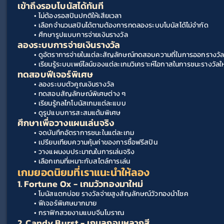
เข้าถึงรอบโบนัสได้ทันที
ไม่ต้องรอสปินปกติให้เสียเวลา
เลือกจำนวนสปินได้ตามต้องการทดลองระบบโบนัสได้ไม่จำกัด
ศึกษารูปแบบการจ่ายเงินรางวัล
ลองระบบการจ่ายเงินรางวัล
ดูอัตราการจ่ายในแต่ละสัญลักษณ์ทดสอบความถี่ในการออกรางวั
เรียนรู้ระบบเพย์ไลน์ของแต่ละเกมวิเคราะห์โอกาสในการชนะรางวัลใ
ทดสอบฟีเจอร์พิเศษ
ลองระบบตัวคูณเงินรางวัล
ทดสอบสัญลักษณ์พิเศษต่าง ๆ
เรียนรู้กลไกโบนัสเกมแต่ละแบบ
ดูรูปแบบการสะสมแต้มพิเศษ
ศึกษาเพื่อวางแผนเล่นจริง
จดบันทึกอัตราการชนะในแต่ละเกม
เปรียบเทียบความคุ้มค่าของการซื้อฟรีสปิน
วางแผนงบประมาณในการเล่นจริง
เลือกเกมที่เหมาะกับสไตล์การเล่น
เกมยอดนิยมที่เราแนะนำให้ลอง
1. Fortune Ox - เกมวัวทองมาใหม่
โบนัสแตกบ่อย รางวัลจ่ายสูงสัญลักษณ์วัวทองนำโชค
ฟีเจอร์พิเศษมากมาย
กราฟิกสวยงามแบบจีนโบราณ
2. Candy Burst - เกมลูกอมหลากสี