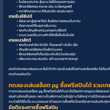
โบนัสแตกง่าย ลุ้นรางวัลได้ตลอดการเล่น
ฟีเจอร์พิเศษมากมาย เช่น วงล้อหมุนฟรี
กราฟิกสวยงาม สีสันสดใส เล่นสบายตา
เกมธีมอียิปต์
ย้อนเวลาสู่ยุคฟาโรห์ สัมผัสอารยธรรมโบราณ
ค้นหาสมบัติในสุสานโบราณ
พบกับสัญลักษณ์มงคลแห่งอียิปต์
รวบรวมเครื่องรางศักดิ์สิทธิ์เพื่อรับโบนัส
เกมแนวสัตว์
พบกับเหล่าสัตว์น่ารัก ทั้งแพนด้า สิงโต เสือ
สัญลักษณ์พิเศษเป็นสัตว์มงคล
ฟีเจอร์พิเศษที่เกี่ยวข้องกับสัตว์แต่ละชนิด
เสียงประกอบสมจริง สร้างบรรยากาศสนุก
เครดิตทดลองเล่นของเราไม่มีจำกัด คุณจึงเล่นได้อย่างเพลิดเพลิน ไม่ต้อง
เกมก่อนเล่นจริง
ทดลองเล่นสล็อต pg ซื้อฟรีสปินได้ รวมเกม
การทดลองเล่นสล็อต pg ซื้อฟรีสปินได้กับเราไม่ใช่แค่การหมุนวงล้อธรรมดา แต
เล่นส่วนใหญ่ชื่นชอบ เพราะเป็นลัดทางด่วนไปสู่รางวัลใหญ่ การได้ทดลองเล
รางวัลได้ดียิ่งขึ้น ระบบของเราจำลองการซื้อฟรีสปินเหมือนการเล่นจริง
ข้อดีของการซื้อฟรีสปิน