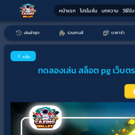
หน้าแรก
โปรโมชั่น
บทความ
วิธีใช้
เล่นล่าสุด
รวมเกมส์
บาคาร่า
กลับ
ทดลองเล่น สล็อต pg เว็บตรง