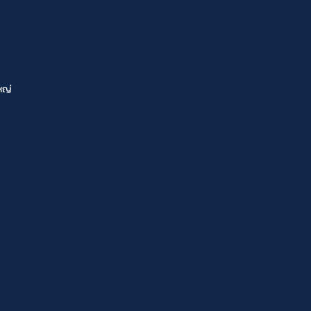
ล
หญ่