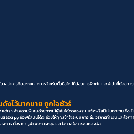
กังวลว่าเครดิตจะหมด เหมาะสำหรับทั้งมือใหม่ที่ต้องการฝึกฝน และผู้เล่นที่ต้อ
ดังไว้มากมาย ถูกใจชัวร์
่เราเพิ่มความพิเศษด้วยการให้ผู้เล่นได้ทดลองระบบซื้อฟรีสปินในทุกเกม ซึ่งเป็นฟี
่นสล็อต pg ซื้อฟรีสปินได้จะช่วยให้คุณเข้าใจระบบการเล่น วิธีการทำเงิน และโอก
ทุกประการ ทั้งราคา รูปแบบการหมุน และโอกาสในการชนะรางวัล 