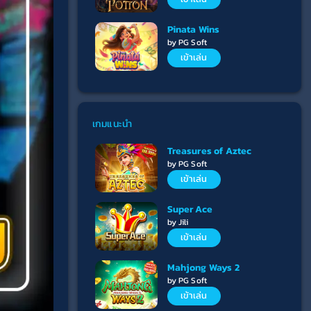
Pinata Wins
by PG Soft
เข้าเล่น
เกมแนะนำ
Treasures of Aztec
by PG Soft
เข้าเล่น
Super Ace
by Jili
เข้าเล่น
Mahjong Ways 2
by PG Soft
เข้าเล่น