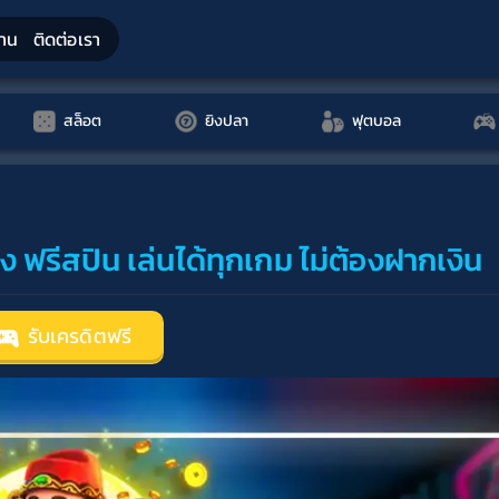
งาน
ติดต่อเรา
สล็อต
ยิงปลา
ฟุตบอล
 ฟรีสปิน เล่นได้ทุกเกม ไม่ต้องฝากเงิน
รับเครดิตฟรี