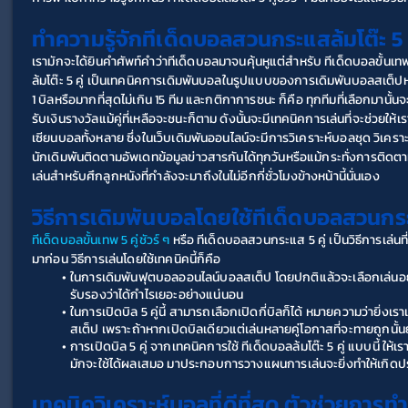
ทำความรู้จักทีเด็ดบอลสวนกระแสล้มโต๊ะ 5 ค
เรามักจะได้ยินคำศัพท์คำว่าทีเด็ดบอลมาจนคุ้นหูแต่สำหรับ ทีเด็ดบอลขั้นเท
ล้มโต๊ะ 5 คู่ เป็นเทคนิคการเดิมพันบอลในรูปแบบของการเดิมพันบอลสเต็ปหรื
1 บิลหรือมากที่สุดไม่เกิน 15 ทีม และกติกาการชนะ ก็คือ ทุกทีมที่เลือกมานั้นจ
รับเงินรางวัลแม้คู่ที่เหลือจะชนะก็ตาม ดังนั้นจะมีเทคนิคการเล่นที่จะช่วยให
เซียนบอลทั้งหลาย ซึ่งในเว็บเดิมพันออนไลน์จะมีการวิเคราะห์บอลชุด วิเ
นักเดิมพันติดตามอัพเดทข้อมูลข่าวสารกันได้ทุกวันหรือแม้กระทั่งการติดตามอั
เล่นสำหรับศึกลูกหนังที่กำลังจะมาถึงในไม่อีกกี่ชั่วโมงข้างหน้านี้นั่นเอง
วิธีการเดิมพันบอลโดยใช้ทีเด็ดบอลสวนกระแสข
ทีเด็ดบอลขั้นเทพ 5 คู่ชัวร์ ๆ 
หรือ ทีเด็ดบอลสวนกระแส 5 คู่ เป็นวิธีการเล่นที่
มาก่อน วิธีการเล่นโดยใช้เทคนิคนี้ก็คือ
ในการเดิมพันฟุตบอลออนไลน์บอลสเต็ป โดยปกติแล้วจะเลือกเล่นอย่างน้อ
รับรองว่าได้กำไรเยอะอย่างแน่นอน
ในการเปิดบิล 5 คู่นี้ สามารถเลือกเปิดกี่บิลก็ได้ หมายความว่ายิ่
สเต็ป เพราะถ้าหากเปิดบิลเดียวแต่เล่นหลายคู่โอกาสที่จะทายถูกน
การเปิดบิล 5 คู่ จากเทคนิคการใช้ ทีเด็ดบอลล้มโต๊ะ 5 คู่ แบบนี้ ให
มักจะใช้ได้ผลเสมอ มาประกอบการวางแผนการเล่นจะยิ่งทำให้เกิดประ
เทคนิควิเคราะห์บอลที่ดีที่สุด ตัวช่วยการทำ