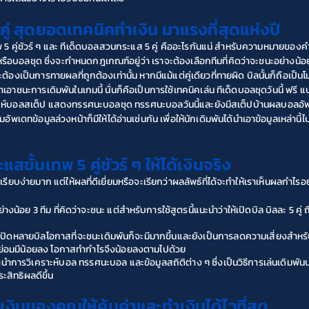
ู่ สุดยอดเทคนิคทำเงิน มาแรงที่สุดแห่งปี 
พ 5 คู่ชัวร์ ๆ และ ทีเด็ดบอลสวนกระแส 5 คู่ คืออะไรกันแน่ สำหรับความหมายของคำ
อบอลชุด ซึ่งจะกำหนดกฎเกณฑ์อยู่ว่า เราจะต้องเลือกทีมที่คิดว่าจะชนะอย่างน้อย 3
ะต้องเป็นการทายผลที่ถูกต้องเท่านั้น หากมีแม้แต่คู่เดียวที่ทายผิด บิลนั้นก็ถือเป็นโ
้เราเอาชนะการเดิมพันในเกมนี้ นั่นก็คือเป็นการใช้เทคนิคเล่น ทีเด็ดบอลชุดวันนี้ ฟร
คราะห์บอลสเต็ป แสดงทรรศนะบอลชุด ทรรศนะบอลวันนี้และยังมีสเต็ปบ้านผลบอลอัพเ
พเดทข้อมูลล่วงหน้าก็มีให้ได้อ่านเช่นกัน เพื่อให้นักเดิมพันได้นำเอาข้อมูลเหล่าน
ั้นเทพ 5 คู่ชัวร์ ๆ ให้ได้เงินจริง
เรียบง่ายมาก แต่ให้ผลที่ดีเยี่ยมหรือจะเรียกว่าผลลัพธ์ที่ได้จะทำให้เราเห็นผลกำไรอย่
ย 3 ทีม ที่คิดว่าจะชนะ แต่สำหรับการใช้สูตรนี้แนะนำว่าให้เปิดบิล บิลละ 5 คู่ ถ
งเราเปิดหลายบิลโอกาสที่จะชนะเดิมพันก็จะมีมากขึ้นและยังเป็นการลดความเสี่ยงสำห
ั้นย่อมมีน้อยลง โอกาสทำกำไรจึงน้อยลงตามไปด้วย
้เรานำการวิเคราะห์บอล ทรรศนะบอล และข้อมูลสถิติต่าง ๆ ซึ่งเป็นวิธีการเล่นเดิมพัน
สิทธิผลดีขึ้น
เงินของคุณให้คุ้มค่าและทำเงินได้ไวที่สุด