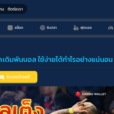
งาน
ติดต่อเรา
สล็อต
ยิงปลา
ฟุตบอล
ิคเดิมพันบอล ใช้ง่ายได้กำไรอย่างแน่นอน
รับเครดิตฟรี