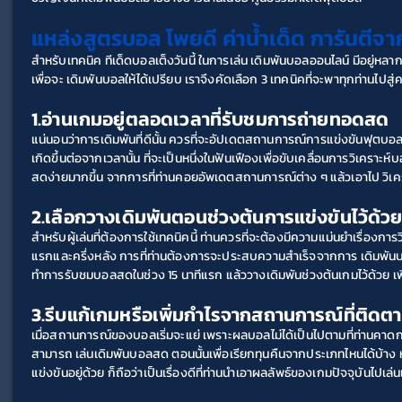
แหล่งสูตรบอล โพยดี ค่าน้ำเด็ด การันตีจากเ
สำหรับเทคนิค ทีเด็ดบอลเต็งวันนี้ ในการเล่น เดิมพันบอลออนไลน์ มีอยู่หลาก
เพื่อจะ เดิมพันบอลให้ได้เปรียบ เราจึงคัดเลือก 3 เทคนิคที่จะพาทุกท่านไปสู่
1.อ่านเกมอยู่ตลอดเวลาที่รับชมการถ่ายทอดสด
แน่นอนว่าการเดิมพันที่ดีนั้น ควรที่จะอัปเดตสถานการณ์การแข่งขันฟุตบอ
เกิดขึ้นต่อจากเวลานั้น ที่จะเป็นหนึ่งในฟันเฟืองเพื่อขับเคลื่อนการวิเครา
สดง่ายมากขึ้น จากการที่ท่านคอยอัพเดตสถานการณ์ต่าง ๆ แล้วเอาไป วิเครา
2.เลือกวางเดิมพันตอนช่วงต้นการแข่งขันไว้ด้ว
สำหรับผู้เล่นที่ต้องการใช้เทคนิคนี้ ท่านควรที่จะต้องมีความแม่นยำเรื่อง
แรกและครึ่งหลัง การที่ท่านต้องการจะประสบความสำเร็จจากการ เดิมพัน
ทำการรับชมบอลสดในช่วง 15 นาทีแรก แล้ววางเดิมพันช่วงต้นเกมไว้ด้วย เพื่
3.รีบแก้เกมหรือเพิ่มกำไรจากสถานการณ์ที่ติดต
เมื่อสถานการณ์ของบอลเริ่มจะแย่ เพราะผลบอลไม่ได้เป็นไปตามที่ท่านคาดกา
สามารถ เล่นเดิมพันบอลสด ตอนนั้นเพื่อเรียกทุนคืนจากประเภทไหนได้บ้า
แข่งขันอยู่ด้วย ก็ถือว่าเป็นเรื่องดีที่ท่านนำเอาผลลัพธ์ของเกมปัจจุบันไปเล