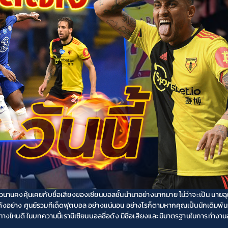
วนานคงคุ้นเคยกับชื่อเสียงของเซียนบอลชั้นนำมาอย่างมากมาย ไม่ว่าจะเป็น นายฉุย
ดังอย่าง ศูนย์รวมทีเด็ดฟุตบอล อย่างแน่นอน อย่างไรก็ตามหากคุณเป็นนักเดิมพ
องทางไหนดี ในบทความนี้เรามีเซียนบอลชื่อดัง มีชื่อเสียงและมีมาตรฐานในการทำงาน