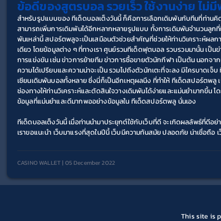
ข้อดีของสูตรบอล รวยเร็ว ใช้งานง่าย ไม่ม
สำหรับรูปแบบของ ทีเด็ดบอลเต็งวันนี้ ก็คือการเลือกเดิมพันกับทีมที่ท่า
สามารถเพิ่มการเดิมพันได้อีกหลากหลายรูปแบบ ทั้งการเดิมพันจำนวนลูกที่ยิ
พันเหล่านี้ สปอร์ตพลูจะเป็นเสมือนตัวช่วยสำคัญที่ช่วยให้ท่านวิเคราะห์ผลก
เดียว โดยข้อมูลต่าง ๆ ที่ทางเรา ศูนย์รวมทีเด็ดฟุตบอล รวบรวมมานั้น เป็นข่
การแข่งขัน เช่น ข่าวการย้ายทีม ข่าวการซื้อขายตัวนักกีฬา เป็นต้น นอกจากน
ความได้เปรียบและความน่าจะเป็น รวมไปถึงตัวนักเตะที่จะลง มีใครบาดเจ็บ ทีม
เซียนเดิมพันบอลทั้งหลาย ซึ่งนี่ก็เป็นอีกเหตุผลนึง ที่ทำให้ ทีเด็ดสปอร์ตพลู เ
ช่องทางให้ท่านวิเคราะห์และตัดสินใจวางเดิมพันได้ง่ายและแม่นยำมากขึ้น 
ข้อมูลที่แม่นยำและดีมากพออย่างข้อมูลใน ทีเด็ดสปอร์ตพลู นั่นเอง
ทีเด็ดบอลเต็งวันนี้ เมื่อท่านนำมาประยุกต์ใช้กับเว็บที่ดี จะเกิดผลลัพธ์ที
เราขอแนะนำ เว็บมาแรงที่สุดในปีนี้ เว็บมีความทันสมัย ปลอดภัย น่าเชื่อถือ
CASINO WALLET | 05 December 2022
This site is