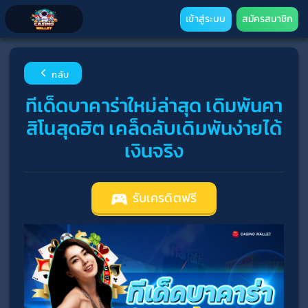
เข้าสู่ระบบ
สมัครสมาชิก
กลับ
ทีเด็ดบาคาร่าใหม่ล่าสุด เดิมพันคา
สิโนสุดฮิต เคล็ดลับเดิมพันง่ายได้
เงินจริง
รับเครดิตฟรี