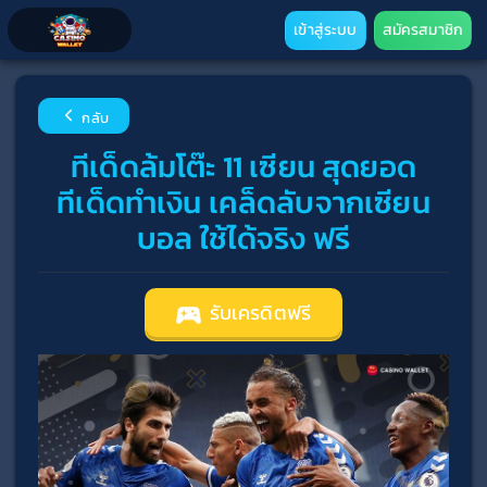
เข้าสู่ระบบ
สมัครสมาชิก
กลับ
ทีเด็ดล้มโต๊ะ 11 เซียน สุดยอด
ทีเด็ดทำเงิน เคล็ดลับจากเซียน
บอล ใช้ได้จริง ฟรี
รับเครดิตฟรี