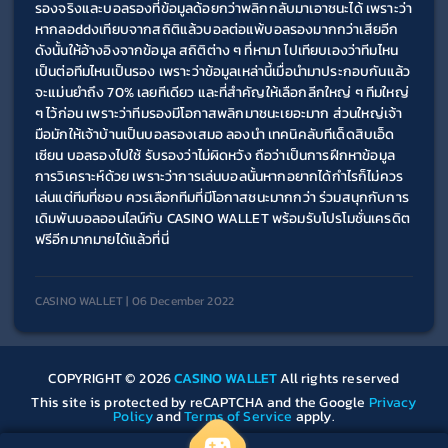
รองจริงและบอลรองที่ข้อมูลด้อยกว่าพลิกกลับมาเอาชนะได้ เพราะว่า
หากลอddงเทียบจากสถิติแล้วบอลต่อแพ้บอลรองมากกว่าเสียอีก 
ดังนั้นให้อ้างอิงจากข้อมูล สถิติต่าง ๆ ที่หามา ไปเทียบเองว่าทีมไหน
เป็นต่อทีมไหนเป็นรอง เพราะว่าข้อมูลเหล่านี้เมื่อนำมาประกอบกันแล้ว
จะแม่นยำถึง 70% เลยทีเดียว และที่สำคัญให้เลือกลีกใหญ่ ๆ ทีมใหญ่ 
ๆ ไว้ก่อน เพราะว่าทีมรองมีโอกาสพลิกมาชนะเยอะมาก ส่วนใหญ่เจ้า
มือมักให้เจ้าบ้านเป็นบอลรองเสมอ ลองนำ เทคนิคลับทีเด็ดสิบเอ็ด
เซียน บอลรองไปใช้ รับรองว่าไม่ผิดหวัง ถือว่าเป็นการฝึกหาข้อมูล
การวิเคราะห์ด้วย เพราะว่าการเล่นบอลนั้นหากอยากได้กำไรก็ไม่ควร
เล่นแต่ทีมที่ชอบ ควรเลือกทีมที่มีโอกาสชนะมากกว่า ร่วมสนุกกับการ
เดิมพันบอลออนไลน์กับ CASINO WALLET พร้อมรับโปรโมชั่นเครดิต
ฟรีอีกมากมายได้แล้วที่นี่
CASINO WALLET | 06 December 2022
COPYRIGHT © 2026
CASINO WALLET
All rights reserved
This site is protected by reCAPTCHA and the Google
Privacy
Policy
and
Terms of Service
apply.