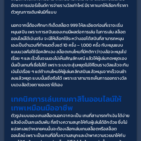
อัตราการเปอร์เซ็นต์การจ่ายรางวัลเท่าไหร่ มีราคาเบทให้เลือกกี่ราคา 
ตัวคูณการเดิมพันมีกี่แบบ
นอกจากนี้ต้องศึกษา ทีเด็ดสล็อต 999 ให้ละเอียดก่อนที่เราจะเริ่ม
หมุนสปิน เพราะการสปินของเกมมีผลต่อการเล่น ในการเล่น สล็อต
ออนไลน์ได้เงินจริง จะมีให้เลือกใช้ระหว่างออโต้สปินที่สามารถหมุน
เองเป็นจำนวนที่กำหนดตั้งแต่ 10 ครั้ง – 1,000 ครั้ง กับหมุนแบบ
แมนนวลคือใช้มือคลิกเอง สล็อตเกมไหนที่มีกติกาว่าวงล้อจะหมุนไป
เรื่อย ๆ และเร็วขึ้นจนมองไม่เห็นสัญลักษณ์ แล้วให้ผู้เล่นกดหยุดเอง
นั่นเป็นเกมที่เชื่อไม่ได้ เพราะระบบจะสุ่มหยุดไม่ให้โดนรางวัลแล้วจะกิน
เงินไปเรื่อย ๆ แต่ถ้าเกมไหนให้ผู้เล่นคลิกสปินแล้วหมุนจากเร็วจนช้า
ลงแล้วหยุด แบบนั้นเชื่อถือได้ เพราะเราสามารถเห็นการออกรางวัล
บนวงล้อด้วยตาของเราได้เอง
เทคนิคการเล่นเกมคาสิโนออนไลน์ให้
เทพเหมือนมืออาชีพ 
ตัวรูปแบบของเกมสล็อตนอกจากจะเป็น เกมที่สามารถทำเงิน ได้ง่าย
แล้วยังเป็นเกมเดิมพัน ที่สร้างความสนุกให้กับผู้เล่นได้อีกด้วย ซึ่งไม่
แปลกเลยว่าหลายคนนั้นจะต้องเลือกเล่นเกมสล็อตหรือสล็อต
ออนไลน์ เพราะเป็นเกมที่มีทั้งความสนุกและนำพาความรวยมาให้กับ