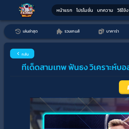
หน้าแรก
โปรโมชั่น
บทความ
วิธีใช้
เล่นล่าสุด
รวมเกมส์
บาคาร่า
กลับ
ทีเด็ดสามเทพ ฟันธง วิเคราะห์บอ