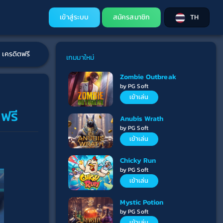
เข้าสู่ระบบ
สมัครสมาชิก
TH
เครดิตฟรี
เกมมาใหม่
Zombie Outbreak
by PG Soft
เข้าเล่น
 ฟรี
Anubis Wrath
by PG Soft
เข้าเล่น
Chicky Run
by PG Soft
เข้าเล่น
Mystic Potion
by PG Soft
เข้าเล่น