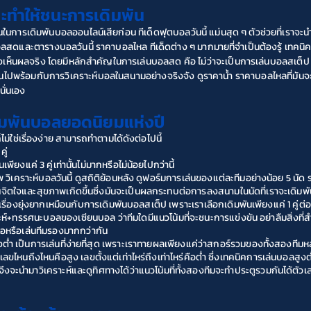
จะทำให้ชนะการเดิมพัน
นในการเดิมพันบอลออนไลน์เสียก่อน ทีเด็ดฟุตบอลวันนี้ แม่นสุด ๆ ตัวช่วยที่เราจะน
สดและตารางบอลวันนี้ ราคาบอลไหล ทีเด็ดต่าง ๆ มากมายที่จำเป็นต้องรู้ เทคนิคท
งเห็นผลจริง โดยมีหลักสำคัญในการเล่นบอลสด คือ ไม่ว่าจะเป็นการเล่นบอลสเต็ป 
งขันไปพร้อมกับการวิเคราะห์บอลในสนามอย่างจริงจัง ดูราคาน้ำ ราคาบอลไหลที่มันจ
นั่นเอง
ิมพันบอลยอดนิยมแห่งปี
ไม่ใช่เรื่องง่าย สามารถทำตามได้ดังต่อไปนี้
คู่
ยงแค่ 3 คู่เท่านั้นไม่มากหรือไม่น้อยไปกว่านี้ 
มเทพ วิเคราะห์บอลวันนี้ ดูสถิติย้อนหลัง ดูฟอร์มการเล่นของแต่ละทีมอย่างน้อย 5 นัด 
ใจและสุขภาพเกิดขึ้นซึ่งมันจะเป็นผลกระทบต่อการลงสนามในนัดที่เราจะเดิมพัน
่องยุ่งยากเหมือนกับการเดิมพันบอลสเต็ป เพราะเราเลือกเดิมพันเพียงแค่ 1 คู่ต่อ 1
ราะห์+ทรรศนะบอลของเซียนบอล ว่าทีมใดมีแนวโน้มที่จะชนะการแข่งขัน อย่าลืมสิ่งที่ส
อหรือเล่นทีมรองมากกว่ากัน
ต่ำ เป็นการเล่นที่ง่ายที่สุด เพราะเราทายผลเพียงแค่ว่าสกอร์รวมของทั้งสองทีม
ขไหนถึงไหนคือสูง เลขตั้งแต่เท่าไหร่ถึงเท่าไหร่คือต่ำ ซึ่งเทคนิคการเล่นบอลสูงต
จึงจะนำมาวิเคราะห์และดูทิศทางได้ว่าแนวโน้มที่ทั้งสองทีมจะทำประตูรวมกันได้ตั