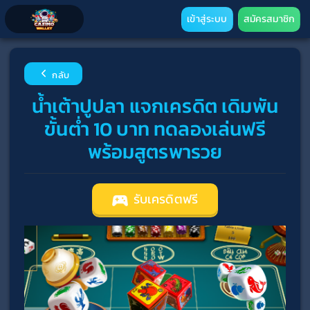
เข้าสู่ระบบ
สมัครสมาชิก
กลับ
น้ำเต้าปูปลา แจกเครดิต เดิมพัน
ขั้นต่ำ 10 บาท ทดลองเล่นฟรี
พร้อมสูตรพารวย
รับเครดิตฟรี