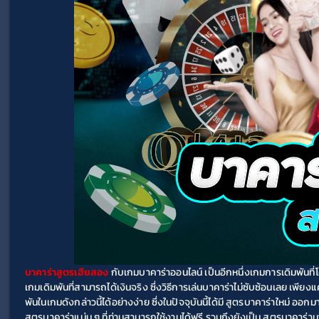
บาคาร่าสูตรเฮียสอง
กับเกมบาคาร่าออนไลน์ เป็นอีกหนึ่งเกมการเดิมพันที่
เกมเดิมพันที่สามารถได้เงินจริง ซึ่งวิธีการเล่นบาคาร่าไม่ซับซ้อนเลย เพียงแค่
พันในเกมดังกล่าวนี้ได้อย่างง่าย ซึ่งในปัจจุบันนี้ได้มี สูตรบาคาร่าใหม่ ออ
สูตรบาคาร่าแม่น ๆ ที่ท่านสามารถใช้งานได้ฟรี รวมถึงยังเป็น สูตรบาคาร่าม