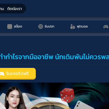
งาน
ติดต่อเรา
สล็อต
ยิงปลา
ฟุตบอล
ทำกำไรจากมืออาชีพ นักเดิมพันไม่ควรพ
รับเครดิตฟรี