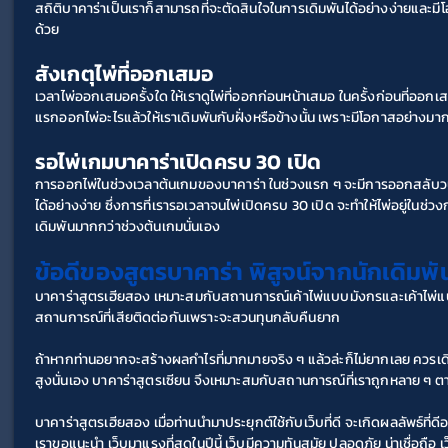
สถิติบาคาร่าเป็นเราก็สามารถที่จะตัดสินใจในการเดิมพันได้อย่างง่ายและมีโ
ด้วย
สังเกตุไพ่ที่ออกเสมอ
เวลาไพ่ออกเสมอครั้งใด ให้เราดูไพ่ที่ออกก่อนหน้าเสมอ ในครั้งก่อนที่อ
แรกออกไพ่อะไรแล้วให้เราเดิมพันกับฝั่งหรือข้างนั้น เพราะมีโอกาสอย่างมากที่
รอไพ่เกมบาคาร่าเปิดครบ 30 เปิด
การออกไพ่ในช่วงเวลาต้นเกมของบาคาร่า ในช่วงแรก ๆ จะมีการออกสลับวนไ
ได้อย่างง่าย ซึ่งการที่เรารอเวลาจนไพ่เปิดครบ 30 เปิด จะทำให้ไพ่อยู่ในช
เดิมพันมากกว่าช่วงต้นเกมนั่นเอง
ข้อดีของสูตรบาคาร่า พิสูจน์จากนักเดิมพั
บาคาร่าสูตรเฮียสอง เหมาะสมกับสถานการณ์เค้าไพ่แบบมังกรและเค้าไพ่แ
สถานการณ์ที่เสียติดต่อกันเพราะจะสวนทุนกลับคืนยาก
ถ้าหากท่านอยากจะสร้างผลกำไรที่มากมายจริง ๆ แล้วล่ะก็ไม่ยากเลย ควรเดิ
สูงนั่นเอง บาคาร่าสูตรเซียน จึงเหมาะสมกับสถานการณ์ที่เราถูกหลาย ๆ ตา
บาคาร่าสูตรเฮียสอง เมื่อท่านนำมาประยุกต์ใช้กับเว็บที่ดี จะเกิดผลลัพธ์ที
เราขอแนะนำ เว็บมาแรงที่สุดในปีนี้ เว็บมีความทันสมัย ปลอดภัย น่าเชื่อถือ