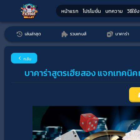
หน้าแรก
โปรโมชั่น
บทความ
วิธีใช้
เล่นล่าสุด
รวมเกมส์
บาคาร่า
กลับ
บาคาร่าสูตรเฮียสอง แจกเทคนิค