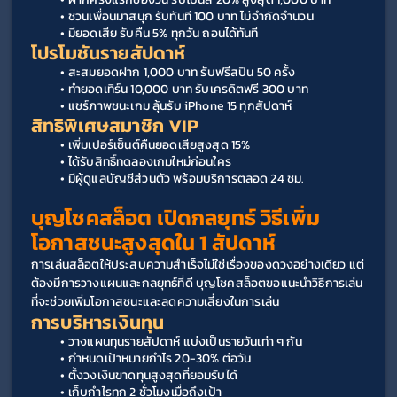
ชวนเพื่อนมาสนุก รับทันที 100 บาท ไม่จำกัดจำนวน
มียอดเสีย รับคืน 5% ทุกวัน ถอนได้ทันที
โปรโมชันรายสัปดาห์
สะสมยอดฝาก 1,000 บาท รับฟรีสปิน 50 ครั้ง
ทำยอดเทิร์น 10,000 บาท รับเครดิตฟรี 300 บาท
แชร์ภาพชนะเกม ลุ้นรับ iPhone 15 ทุกสัปดาห์
สิทธิพิเศษสมาชิก VIP
เพิ่มเปอร์เซ็นต์คืนยอดเสียสูงสุด 15%
ได้รับสิทธิ์ทดลองเกมใหม่ก่อนใคร
มีผู้ดูแลบัญชีส่วนตัว พร้อมบริการตลอด 24 ชม.
บุญโชคสล็อต เปิดกลยุทธ์ วิธีเพิ่ม
โอกาสชนะสูงสุดใน 1 สัปดาห์
การเล่นสล็อตให้ประสบความสำเร็จไม่ใช่เรื่องของดวงอย่างเดียว แต่
ต้องมีการวางแผนและกลยุทธ์ที่ดี บุญโชคสล็อตขอแนะนำวิธีการเล่น
ที่จะช่วยเพิ่มโอกาสชนะและลดความเสี่ยงในการเล่น
การบริหารเงินทุน
วางแผนทุนรายสัปดาห์ แบ่งเป็นรายวันเท่า ๆ กัน
กำหนดเป้าหมายกำไร 20-30% ต่อวัน
ตั้งวงเงินขาดทุนสูงสุดที่ยอมรับได้
เก็บกำไรทุก 2 ชั่วโมงเมื่อถึงเป้า