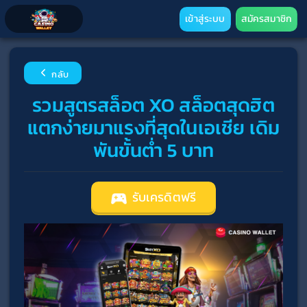
เข้าสู่ระบบ
สมัครสมาชิก
กลับ
รวมสูตรสล็อต XO สล็อตสุดฮิต
แตกง่ายมาแรงที่สุดในเอเชีย เดิม
พันขั้นต่ำ 5 บาท
รับเครดิตฟรี