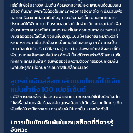
หรือไม่เพื่อรับรางวัล เป็นต้น ด้วยความง่ายนี้เองหลายคนจึงนิยมเล่น
สล็อตกันมาก เพราะไม่ต้องใช้เทคนิคหรือการสังเกตใด ๆ เน้นเล่นเพื่อ
คลายเครียดและต่อมาเมื่อถึงยุคของอินเทอร์เน็ต บ่อนใหญ่ในต่าง
ประเทศก็ได้พัฒนามาเป็นระบบออนไลน์เล่นผ่านเว็บเกมออนไลน์ เพื่อ
อำนวยความสะดวกให้กับนักเดิมพันที่ไม่สะดวกเดินทาง จนกลายเป็น
เกมสล็อตออนไลน์ในปัจจุบันที่ปรับรูปแบบให้เล่นง่ายและมีรางวัลที่
หลากหลายมากขึ้น ดังนั้นจากเป็นเกมที่เน้นเล่นสนุก ๆ ก็กลายเป็น 
เกมสล็อตได้เงินจริง ที่มีโอกาสลุ้นรางวัลแจ็คพอตใหญ่ ซึ่งขณะนี้ทีม
พัฒนา เกมสล็อตออนไลน์ เครดิตฟรี นั้นได้มีการสร้างวิดีโอเกมในธีม
ที่หลากหลายเป็นพัน ๆ ธีมเพื่อรองรับความต้องการของนักเดิมพัน
เพื่อไม่ให้รู้สึกเบื่อกับการเล่นคาสิโนสล็อตนั่นเอง
สูตรทำเงินสล็อต เล่นแบบไหนก็ได้เงิน 
แม่นยำถึง 100 เปอร์เซ็นต์
แม้วิธีการเล่นสล็อตนั้นแสนจะง่ายดาย แต่การเล่นให้ได้โบนัสก้อนโต
ไม่ใช่เรื่องง่ายเราจึงต้องอาศัย สูตรสล็อต ได้เงินจริง เทคนิคการเดิม
พันเพื่อให้เรามีโอกาสชนะการเดิมพันให้มากขึ้น 3 เทคนิคดังนี้
1.การเป็นนักเดิมพันในเกมสล็อตที่ดีควรรู้
จังหวะ