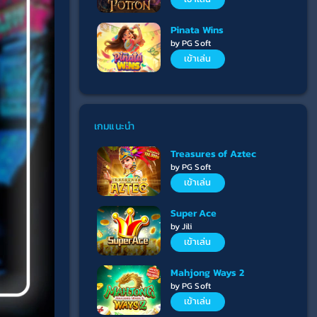
Pinata Wins
by PG Soft
เข้าเล่น
เกมแนะนำ
Treasures of Aztec
by PG Soft
เข้าเล่น
Super Ace
by Jili
เข้าเล่น
Mahjong Ways 2
by PG Soft
เข้าเล่น