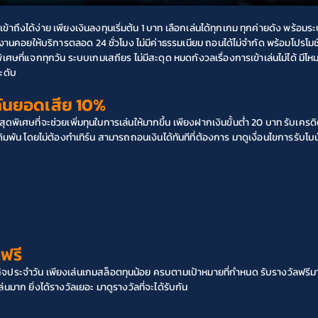
เข้าถึงได้ง่าย เพียงเงินลงทุนเริ่มต้น 1 บาท เลือกเล่นได้ทุกเกม ทุกค่ายดัง พร้
มงานคอยให้บริการตลอด 24 ชั่วโมง ไม่มีค่าธรรมเนียม ถอนได้ไม่จำกัด พร้อมโปรโมช
เศษที่แจกทุกวัน ระบบเกมเสถียร ไม่มีสะดุด หมดกังวลเรื่องการเข้าเล่นไม่ได้ มี
ะดับ
กันยอดเสีย 10%
สุดพิเศษที่จะช่วยเพิ่มทุนในการเล่นให้มากขึ้น เพียงฝากเงินขั้นต่ำ 20 บาท รับเครดิตเ
ัน โดยไม่ต้องทำเทิร์น สามารถถอนเงินได้ทันทีที่ต้องการ มาดูเงื่อนไขการรับโบ
ฟรี
กิจประจำวัน เพียงเล่นเกมสล็อตทุนน้อย ครบตามเป้าหมายที่กำหนด รับรางวัลฟรี
มาก ยิ่งได้รางวัลเยอะ มาดูรางวัลที่จะได้รับกัน