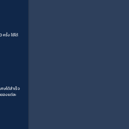
รั้ง ใช้ได้
ศษได้สำเร็จ 
ลของแต่ละ