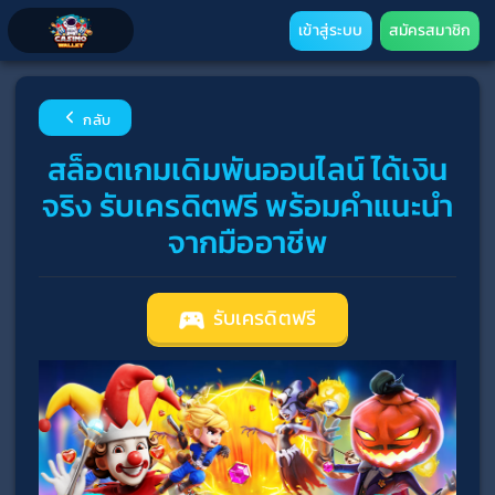
เข้าสู่ระบบ
สมัครสมาชิก
กลับ
สล็อตเกมเดิมพันออนไลน์ ได้เงิน
จริง รับเครดิตฟรี พร้อมคำแนะนำ
จากมืออาชีพ
รับเครดิตฟรี