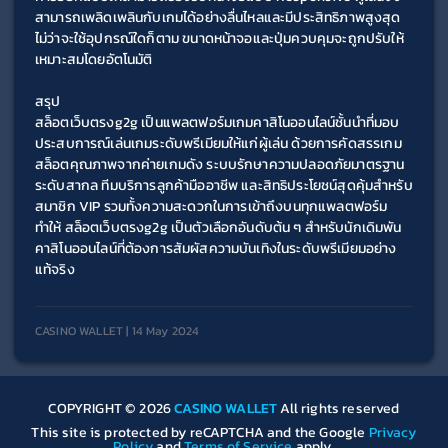
สามารถเพลิดเพลินกับเกมได้อย่างลื่นไหลและมีประสิทธิภาพสูงสุด 
ไม่ว่าจะใช้อุปกรณ์ใดก็ตาม ขนาดหน้าจอและปุ่มควบคุมจะถูกปรับให้
เหมาะสมโดยอัตโนมัติ
สรุป
สล็อตเว็บตรงg2g เป็นแพลตฟอร์มเกมคาสิโนออนไลน์ชั้นนำที่มอบ
ประสบการณ์เล่นเกมระดับพรีเมียมให้แก่ผู้เล่น ด้วยการคัดสรรเกม
สล็อตคุณภาพจากค่ายเกมดัง ระบบรักษาความปลอดภัยมาตรฐาน
ระดับสากล ทีมบริการลูกค้ามืออาชีพ และสิทธิประโยชน์สุดคุ้มสำหรับ
สมาชิก VIP รวมทั้งความสะดวกในการเข้าถึงบนทุกแพลตฟอร์ม 
ทำให้ สล็อตเว็บตรงg2g เป็นตัวเลือกอันดับต้น ๆ สำหรับนักเดิมพัน
คาสิโนออนไลน์ที่ต้องการสัมผัสความบันเทิงในระดับพรีเมียมอย่าง
แท้จริง
CASINO WALLET | 14 May 2024
COPYRIGHT © 2026
CASINO WALLET
All rights reserved
This site is protected by reCAPTCHA and the Google
Privacy
Policy
and
Terms of Service
apply.