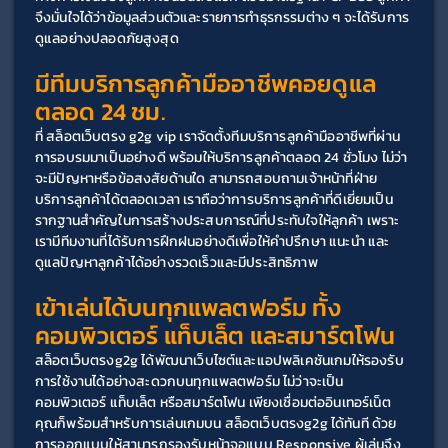
จึงมั่นใจได้ว่าข้อมูลส่วนตัวและรายการทำธุรกรรมต่าง ๆ จะได้รับการ
ดูแลอย่างปลอดภัยสูงสุด
มีทีมบริการลูกค้ามืออาชีพคอยดูแล
ตลอด 24 ชม.
ที่ สล็อตเว็บตรง g2g vip เราจัดตั้งทีมบริการลูกค้ามืออาชีพที่ผ่าน
การอบรมมาเป็นอย่างดี พร้อมให้บริการลูกค้าตลอด 24 ชั่วโมง ไม่ว่า
จะมีปัญหาหรือข้อสงสัยด้านใด สามารถสอบถามเจ้าหน้าที่ฝ่าย
บริการลูกค้าได้ตลอดเวลา เราถือว่าการบริการลูกค้าที่ดีเยี่ยมเป็น
รากฐานสำคัญในการสร้างประสบการณ์ที่ประทับใจให้ลูกค้า เพราะ
เรามีทีมงานที่ได้รับการฝึกฝนอย่างดีเพื่อให้คำปรึกษา แนะนำ และ
ดูแลปัญหาลูกค้าได้อย่างรวดเร็วและมีประสิทธิภาพ
เข้าเล่นได้บนทุกแพลตฟอร์ม ทั้ง
คอมพิวเตอร์ แท็บเล็ต และสมาร์ตโฟน
สล็อตเว็บตรงg2g ได้พัฒนาเว็บไซต์และแอปพลิเคชันเกมให้รองรับ
การใช้งานได้อย่างสะดวกบนทุกแพลตฟอร์ม ไม่ว่าจะเป็น 
คอมพิวเตอร์ แท็บเล็ต หรือสมาร์ตโฟน เพียงเชื่อมต่ออินเทอร์เน็ต 
คุณก็พร้อมสำหรับการเล่นเกมบน สล็อตเว็บตรงg2g ได้ทันที ด้วย
การออกแบบให้สามารถรองรับหน้าจอแบบ Responsive ผู้เล่นจึง