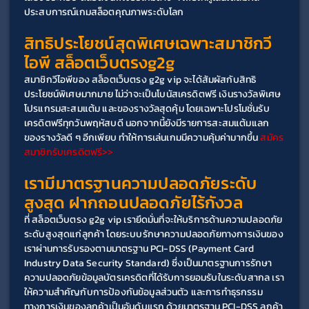
ประสบการณ์เกมสล็อตคุณภาพระดับโลก
สิทธิประโยชน์สุดพิเศษเฉพาะสมาชิกวี
ไอพี สล็อตเว็บตรงg2g
สมาชิกวีไอพีของ สล็อตเว็บตรง g2g vip จะได้สัมผัสกับสิทธิ
ประโยชน์พิเศษมากมาย ไม่ว่าจะเป็นโบนัสเครดิตฟรี เงินรางวัลพิเศษ 
โปรแกรมสะสมแต้ม และของรางวัลสุดคุ้ม โดยเฉพาะโปรโมชั่นรับ
เครดิตฟรีทุกวันพฤหัสบดี นอกจากนี้ยังมีรายการสะสมแต้มแลก
ของรางวัลดี ๆ อีกเพียบ ทำให้การเล่นเกมมีความคุ้มค่ามากขึ้น 
สมัคร
สมาชิกรับเครดิตฟรี>>
เรามีมาตรฐานความปลอดภัยระดับ
สูงสุด ฝากถอนปลอดภัยไร้กังวล
ที่ สล็อตเว็บตรง g2g vip เรายึดมั่นที่จะให้บริการด้านความปลอดภัย
ระดับสูงสุดแก่ลูกค้า โดยระบบรักษาความปลอดภัยทางการเงินของ
เราผ่านการรับรองตามมาตรฐาน PCI-DSS (Payment Card 
Industry Data Security Standard) ซึ่งเป็นมาตรฐานการรักษา
ความปลอดภัยข้อมูลบัตรเครดิตที่ได้รับการยอมรับในระดับสากล เรา
ให้ความสำคัญกับการป้องกันข้อมูลส่วนตัว และการทำธุรกรรม
ทางการเงินของลูกค้าเป็นอันดับแรก ด้วยมาตรฐาน PCI-DSS ลูกค้า