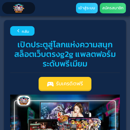
เข้าสู่ระบบ
สมัครสมาชิก
กลับ
เปิดประตูสู่โลกแห่งความสนุก
สล็อตเว็บตรงg2g แพลตฟอร์ม
ระดับพรีเมียม
รับเครดิตฟรี