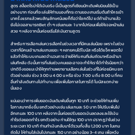
สูตร สล็อตโรม่าได้เงินจริง นี้เป็นสูตรที่เซียนนักเดิมพันนิยมใช้เป็น
อย่างมาก ก่อนที่จะเล่นให้ท่านมองที่กระดานของเกมเริ่มต้นถ้าใครเข้า
มาครั้งแรกแล้วพบสัญลักษณ์เลยก็ถือว่าโชคดีไป แต่ถ้าเข้ามาแล้ว
ยังไม่เจอสามารถBet ต่ำ ๆ เช่นเกมละ 1 บาทไปก่อนเพื่อให้เจอหน้าเล่น
สวย ๆ หลังจากนั้นค่อยเริ่มใส่เงินตามสูตร
สำหรับการเลือกเล่นควรเลือกในช่วงเวลาที่มีคนเล่นน้อย เพราะในช่วง
เวลาที่มีคนเข้ามาเล่นเกมเยอะ ๆ หลายคนได้โบนัส หรือได้แจ็คพอตไป
แล้วทำให้ระบบเกมลดจำนวนการจ่ายให้กับคนที่เล่นถัดมาหรือเข้ามา
เล่นทีหลัง ดังนั้นการที่เล่นช่วงคนเยอะอาจจะทำให้เราได้กำไรน้อยกว่า
ปกติจึงขอแนะนำให้ทุกท่านพยายามเลือกเล่นในช่วงที่ไม่ค่อยมีคน ยก
ตัวอย่างเช่น ช่วง 3:00 น 4:00 น หรือ ช่วง 7:00 น ถึง 8:00 น ที่คน
อื่นกำลังเดินทางไปทำงาน เพื่อเพิ่มโอกาสในการได้ โบนัสแตกง่าย 
นั่นเอง
แน่นอนว่าการเพิ่มยอดเงินเดิมพันขึ้นทุก 10 นาที จะช่วยให้ท่านเพิ่ม
โอกาสมากยิ่งขึ้น ยกตัวอย่างเช่น เล่นเกมละ 50 บาท ให้ปรับเพิ่มไป
อีกเกมละ 100 บาท หลังจากนั้นค่อยปรับยอดเงินลดลงและใช้เงิน
กำไรต่อยอดกำไร ยกตัวอย่าง ท่านใช้ทุน 100 บาท ปรากฏว่าในช่วง
ระยะเวลา 10 นาที ท่านทำเงินกลับมาได้รวมทั้งสิ้น 1,200 บาท ในเกม
ถัดไป ให้ท่านใส่เงินไปเกมละ 150 บาท อย่างน้อย 3-4 เกม เพื่อหวัง