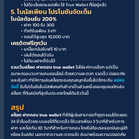
ไม่ต้องโหลดแอปเพิ่ม ใช้ True Wallet ที่มีอยู่แล้ว
5. โบนัสเพียบ โปรโมชันจัดเต็ม
โบนัสต้อนรับ 200%
ฝาก 100 รับ 300
ทำเทิร์นเพียง 3 เท่า
ถอนได้สูงสุด 10,000 บาท
เครดิตฟรีทุกวัน
แค่ล็อกอินรับฟรี 10 บาท
เล่นได้ถอนได้จริง
ไม่ต้องฝากก็รับได้
รวมเว็บสล็อต ฝากถอน true wallet
 ไม่ใช่แค่ทางเลือก แต่เป็น
อนาคตของวงการเกมออนไลน์ ด้วยความสะดวก รวดเร็ว ปลอดภัย 
และคุ้มค่า ทำให้การเล่นสล็อตของคุณสนุกยิ่งขึ้นไปอีกระดับ 
สมัคร
วันนี้
 รับโปรโมชันโบนัสพิเศษทันที มาเป็นส่วนหนึ่งของชุมชนนักเล่น
สล็อต ที่ทันสมัยที่สุดในประเทศไทยได้แล้ววันนี้
สรุป
สล็อต ฝากถอน true wallet 
ทำให้ผู้เล่นสามารถทำธุรกรรมได้ตลอด 
24 ชั่วโมงด้วยระบบออโต้ที่รวดเร็ว ใช้เวลาเพียง 3 วินาทีสำหรับการ
ฝาก และไม่เกิน 30 วินาทีสำหรับการถอน โดยไม่ต้องรอแอดมินอนุมัติ
หรือแจ้งสลิป นอกจากความสะดวกแล้ว ยังมาพร้อมความปลอดภัย