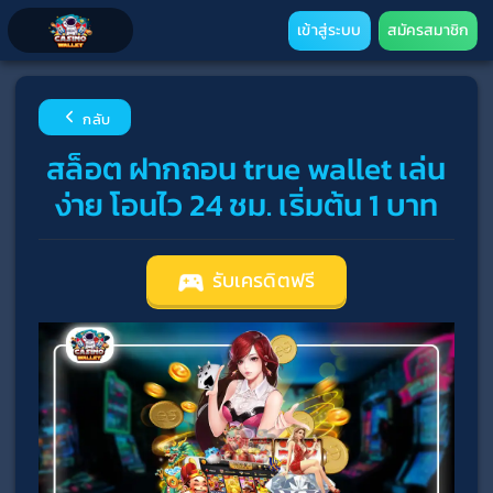
เข้าสู่ระบบ
สมัครสมาชิก
กลับ
สล็อต ฝากถอน true wallet เล่น
ง่าย โอนไว 24 ชม. เริ่มต้น 1 บาท
รับเครดิตฟรี