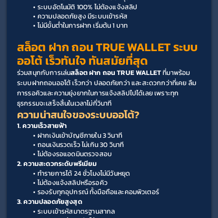
ระบบอัตโนมัติ 100% ไม่ต้องแจ้งสลิป
ความปลอดภัยสูง มีระบบเข้ารหัส
ไม่มีขั้นต่ำในการฝาก เริ่มต้น 1 บาท
สล็อต ฝาก ถอน TRUE WALLET ระบบ
ออโต้ เร็วทันใจ ทันสมัยที่สุด
ร่วมสนุกกับการเล่น
สล็อต ฝาก ถอน TRUE WALLET
 ที่มาพร้อม
ระบบฝากถอนออโต้ เร็วกว่า ปลอดภัยกว่า และสะดวกกว่าที่เคย ลืม
การรอคิวและความยุ่งยากในการแจ้งสลิปไปได้เลย เพราะทุก
ธุรกรรมจะเสร็จสิ้นในเวลาไม่กี่วินาที
ความน่าสนใจของระบบออโต้?
1. ความเร็วสายฟ้า
ฝากเงินเข้าบัญชีภายใน 3 วินาที
ถอนเงินรวดเร็ว ไม่เกิน 30 วินาที
ไม่ต้องรอแอดมินตรวจสอบ
2. ความสะดวกระดับพรีเมียม
ทำรายการได้ 24 ชั่วโมงไม่มีวันหยุด
ไม่ต้องแจ้งสลิปหรือรอคิว
รองรับทุกอุปกรณ์ ทั้งมือถือและคอมพิวเตอร์
3. ความปลอดภัยสูงสุด
ระบบเข้ารหัสมาตรฐานสากล