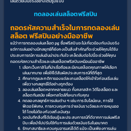
เล่นด้วยเงินจริงอย่างเต็มรูปแบบ
ทดลองเล่นสล็อตฟรีสปิน
ถอดรหัสความสำเร็จในการทดลองเล่น
สล็อต ฟรีสปินอย่างมืออาชีพ
แม้ว่าการทดลองเล่นสล็อต pg ซื้อฟรีสปินจะไม่เกี่ยวข้องกับเงินจริง 
แต่การเล่นอย่างมีกลยุทธ์ก็ยังคงเป็นสิ่งสำคัญที่จะช่วยให้คุณได้รับ
ประสบการณ์การเล่นอันน่าประทับใจ เคล็ดลับต่อไปนี้จะช่วยให้คุณ
ถอดรหัสความสำเร็จและเล่นสล็อตฟรีสปินเหมือนมืออาชีพ 
เลือกเว็บคาสิโนที่น่าเชื่อถือและมีเกมสล็อตคุณภาพให้เลือก
เล่นมากมาย เพื่อให้ได้สัมผัสประสบการณ์ที่ดีที่สุด
ศึกษากฎและกติกาของแต่ละเกมสล็อตให้เข้าใจก่อนเริ่มเล่น 
เพื่อวางกลยุทธ์ได้อย่างถูกต้อง
ลองเล่นสล็อตหลากหลายแนว ทั้งคลาสสิก วิดีโอสล็อต และ
สล็อตทันสมัย เพื่อหาสไตล์ที่เหมาะกับคุณ
ทดลองกลยุทธ์การเล่นต่าง ๆ เช่น การจับไลน์ชนะ, การใช้
ฟีเจอร์พิเศษ, การควบคุมการจ่ายเงินรางวัลและการหมุนออ
โต้ โดยไม่ต้องกังวลถึงเงินทุน
จดบันทึกสิ่งที่ได้เรียนรู้และประสบการณ์ที่ดีจากการเล่นฟรีส
ปิน เพื่อนำไปปรับใช้กับการเล่นด้วยเงินจริงในอนาคต
รักษาสมาธิและควบคุมอารมณ์ได้ดี แม้จะเป็นเพียงการเล่น