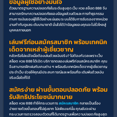
ข้อมูลผู้ใช้อย่างมั่นใจ
ด้วยมาตรฐานความปลอดภัยในระดับสูงสุด เว็บ หวย สล็อต 888 จึง
สามารถรักษาความปลอดภัยของข้อมูลส่วนตัวและการทำธุรกรรม
ทางการเงินของผู้ใช้ได้อย่างแน่นอน ระบบได้รับการรับรองจากหน่วย
งานกำกับดูแลระดับนานาชาติ มั่นใจได้ว่าข้อมูลของคุณจะไม่รั่วไหลสู่
บุคคลภายนอก
เล่นฟรีก่อนสมัครสมาชิก พร้อมเทคนิค
เด็ดจากเหล่าผู้เชี่ยวชาญ
กลัวหรือไม่แน่ใจเมื่อต้องเล่นด้วยเงินจริง? ไม่ต้องกังวลเพราะเว็บ 
สล็อต หวย 888 ได้เปิด บริการทดลองเล่นฟรีก่อนสมัครสมาชิก คุณ
จึงสามารถฝึกฝนกับเกมต่าง ๆ พร้อมรับเทคนิคเด็ดจากผู้เชี่ยวชาญ
ประจำเว็บ ช่วยให้คุณมีประสบการณ์และพร้อมที่จะเดิมพันด้วยเงิน
จริงเมื่อใดก็ได้
สมัครง่าย ผ่านขั้นตอนปลอดภัย พร้อม
รับสิทธิประโยชน์มากมาย
สล็อต หวย 888 ทำให้กระบวนการ 
สมัครสมาชิก
 กลายเป็นเรื่อง
ง่ายดายด้วยขั้นตอนที่ไม่ยุ่งยาก ไม่เพียงแค่นั้น คุณยังจะผ่าน
กระบวนการตรวจสอบตัวตนที่ได้มาตรฐานเพื่อความปลอดภัยสูงสุด 