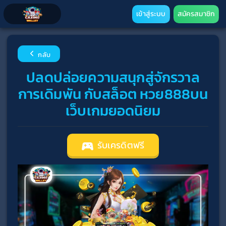
เข้าสู่ระบบ
สมัครสมาชิก
กลับ
ปลดปล่อยความสนุกสู่จักรวาล
การเดิมพัน กับสล็อต หวย888บน
เว็บเกมยอดนิยม
รับเครดิตฟรี