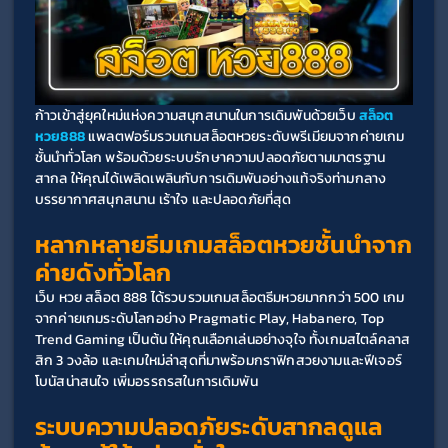
ก้าวเข้าสู่ยุคใหม่แห่งความสนุกสนานในการเดิมพันด้วยเว็บ 
สล็อต 
หวย888
 แพลตฟอร์มรวมเกมสล็อตหวยระดับพรีเมียมจากค่ายเกม
ชั้นนำทั่วโลก พร้อมด้วยระบบรักษาความปลอดภัยตามมาตรฐาน
สากล ให้คุณได้เพลิดเพลินกับการเดิมพันอย่างแท้จริงท่ามกลาง
บรรยากาศสนุกสนาน เร้าใจ และปลอดภัยที่สุด
หลากหลายธีมเกมสล็อตหวยชั้นนำจาก
ค่ายดังทั่วโลก
เว็บ หวย สล็อต 888 ได้รวบรวมเกมสล็อตธีมหวยมากกว่า 500 เกม
จากค่ายเกมระดับโลกอย่าง Pragmatic Play, Habanero, Top 
Trend Gaming เป็นต้น ให้คุณเลือกเล่นอย่างจุใจ ทั้งเกมสไตล์คลาส
สิก 3 วงล้อ และเกมใหม่ล่าสุดที่มาพร้อมกราฟิกสวยงามและฟีเจอร์
โบนัสน่าสนใจ เพิ่มอรรถรสในการเดิมพัน
ระบบความปลอดภัยระดับสากลดูแล