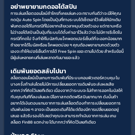
อย่าพยายามกดออโต้สปิน
การเล่นสล็อตออนไลน์ถ้าใครที่เคยเล่นคงจะทราบกันดีว่าจะมีให้คุณ
กดปุ่ม Auto Spin โดยเป็นปุ่มที่ทางระบบได้เซ็ตเอาไว้เพื่อให้นักเดิม
พันกดออโต้ในกรณีที่ไม่อยากเสียเวลาหมุนด้วยตัวเอง แต่ทราบหรือ
ไม่ว่าออโต้สปินเป็นปุ่มที่ระบบได้ตั้งค่าเอาไว้แล้วว่าจะไม่มีการรีเซ็ตใน
กรณีที่กดไป จึงทำให้โบนัสกับแจ็คพอตเปอร์เซ็นต์ที่จะออกน้อยมาก 
ถ้าอยากได้โบนัสหรือแจ็คพอตบ่อย ๆ คุณต้องพยายามกดด้วยตัว
เองจะทำให้เปอร์เซ็นต์การได้ Free Spin เยอะตามไปด้วย สำหรับข้อนี้
มีผู้เล่นหลายคนที่เล่นพลาดกันมาเยอะแล้ว
เดิมพันยอดสลับไปมา
สล็อตออนไลน์เป็นเกมการเดิมพันที่มีระบบคอมพิวเตอร์ควบคุม ใน
บางครั้งถ้าเล่นโดยไม่มีการเปลี่ยนยอดการเดิมพันจะส่งผลเสีย
มากกว่าที่คิดไว้เลยทีเดียว เนื่องจากว่าระบบจะไม่ทำการออกโบนัสให้
กับคุณทันทีที่ลงเล่นและมีโอกาสกดติดฟรีสปินยากมาก ดังนั้นถ้า
อยากได้เงินตอบแทนจากการเล่นสล็อตต้องทำการเปลี่ยนยอดการ
เดิมพันบ่อย ๆ อาจจะเป็นยอดเดิมก็ได้แต่ต้องมีการเปลี่ยนยอดอยู่
เสมอ แล้วรับรองได้เลยว่าคุณจะสามารถทำเงินจากการเล่น เกม
สล็อต Fin88 แตกง่าย ได้มากกว่าที่คิดไว้เลยทีเดียว