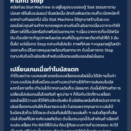
ห้ามกด Stop
สมัยก่อน Slot Machine จะอยู่ในรูปแบบของตู้ Slot ธรรมดาตาม
บ่อนคาสิโนซึ่งแน่นอนว่าในสมัยนั้น นักเดิมพันแต่ละคนก็จะมีเทคนิคที่
แตกต่างกันออกไป เมื่อ Slot Machine ได้ถูกมาสร้างในระบบ
ออนไลน์ คุณห้ามทำการกดหยุดกลางคันเป็นอันขาดเนื่องจากจะทำให้
มีโอกาสได้โบนัสหรือติดฟรีสปินยากมาก ๆ เนื่องจากการที่จะได้ฟรีส
ปิน ต้องมีการทำรูปภาพในแต่ละเกมที่เป็นรูปภาพเดียวกันให้ได้ 3 อัน
ขึ้นไป แต่เมื่อกด Stop กลางคันไปแล้ว ภาพที่ค่อย ๆ หมุนมาอยู่ในหน้า
จอเกมก็จะมีโอกาสหมุนมาพร้อมกันยากมาก ดังนั้นการกด Stop 
กลางคันจึงเป็นข้อเสียสำหรับสล็อตแมชชีนออนไลน์นั่นเอง 
เปลี่ยนเกมเมื่อทำโบนัสแตก
จำไว้เลยว่าระบบคอมพิวเตอร์ของสล็อตออนไลน์นั้น ได้มีการตั้งค่า
วางระบบไปแล้วซึ่งเมื่อระบบคำนวณว่าท่านได้ทำการเล่นจนโบนัส
แตกโอกาสที่จะทำเงินได้จากเกมเดิมก็จะน้อยมาก ดังนั้นให้ท่านทำการ
เปลี่ยนไปเล่นเกมอื่นโดยทันที พูดง่าย ๆ ก็คือกับดักที่ทางสล็อต
ออนไลน์ได้วางเอาไว้ให้กับนักเดิมพัน ซึ่งมีเซียนพนันที่เสียเงินจากการ
เล่นสล็อตเกมเดิมให้เห็นมาเยอะแล้ว ในตอนแรกคุณอาจจะเล่นได้
โบนัสแล้วก็จะได้ใจและนำเงินที่เล่นได้ไปลงเล่นซ้ำ ๆ จนในที่สุดก็เสีย
เงินไปโดยที่ไม่คาดคิดเลยทีเดียว ดังนั้นตรงจุดนี้จึงสำคัญถ้าเลือกที่
จะเล่น สล็อต Fin 88 ให้ได้เงิน ต้องรู้ทันระบบการคำนวณของ AI ได้