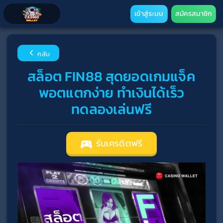
เข้าสู่ระบบ
สมัครสมาชิก
กลับ
สล็อต FIN88 สุดยอดเกมแจ็ค
พอตแตกง่าย ทำเงินได้เร็ว
ทดลองเล่นฟรี
รับเครดิตฟรี