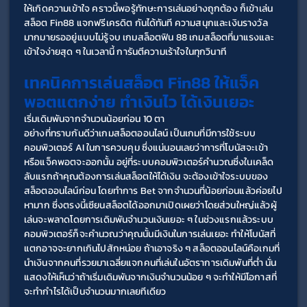
ให้เกิดความเข้าใจ คราวนี้พอรู้ทักษะการเล่นอย่างถูกต้อง ก็เข้าเล่น 
สล็อต Fin88 แจกฟรีเครดิต กันได้ทันที ความสนุกและเงินรางวัล
มากมายรออยู่แบบไม่รู้จบ เกมสล็อตฟิน 88 เกมสล็อตที่มาแรงและ
เข้าใจง่ายสุด ๆ ในเวลานี้ การันตีความเร้าใจในทุกวินาที
เทคนิคการเล่นสล็อต Fin88 ให้แจ็ค
พอตแตกง่าย ทำเงินไว ได้เงินเยอะ
เริ่มเดิมพันจากจำนวนน้อยก่อน 10 ตา
อย่างที่ทราบกันดีว่าเกมสล็อตออนไลน์ เป็นเกมที่มีการใช้ระบบ
คอมพิวเตอร์ AI ในการควบคุม ซึ่งแน่นอนเลยว่าการที่โบนัสจะเข้า
หรือแจ็คพอตจะออกนั้น อยู่ที่ระบบคอมพิวเตอร์คำนวณซึ่งในเคล็ด
ลับแรกถ้าคุณต้องการเล่นสล็อตให้ได้เงิน จะต้องเข้าใจระบบของ
สล็อตออนไลน์ก่อน โดยทำการ Bet จากจำนวนที่น้อยก่อนแล้วค่อยไป
หามาก ซึ่งตรงนี้เซียนสล็อตได้ออกมาเปิดเผยว่าโดยส่วนใหญ่แล้วผู้
เล่นจะพลาดโดยการเดิมพันจำนวนเงินเยอะ ๆ ในช่วงแรกแล้วระบบ
คอมพิวเตอร์ก็จะคำนวณว่าคุณนั้นมีเงินในการเล่นเยอะ ทำให้โบนัสที่
แตกอาจจะยากเกินไปสักหน่อย ถ้าเอาจริง ๆ สล็อตออนไลน์คือเกมที่
นำเงินจากคนที่รวยมาเฉลี่ยแจกคนที่เล่นในอัตราการเดิมพันที่ต่ำ นั่น
แสดงให้เห็นว่าถ้าเริ่มเดิมพันจากเงินจำนวนน้อย ๆ จะทำให้มีโอกาสที่
จะทำกำไรได้เป็นจำนวนมากเลยทีเดียว