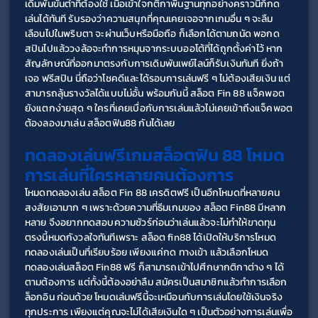
เดิมพันขั้นต่ำที่ต้องใช้ เมื่อเข้าใจกติกาพื้นฐานทุกอย่างคราวนี้ก็กด
เล่นได้ทันที รับรองว่าความสนุกที่คุณเคยเจอจากเกมอื่น ๆ จะลืม
เลือนไปในพริบตา จะผ่านเว็บหรือมือถือ ก็เลือกได้ตามถนัด พอกด
สปินไปแล้ววงล้อจะทำการหมุนจากระบบออโต้ที่ได้ถูกตั้งค่าไว้ หาก
สัญลักษณ์ที่ออกมาตรงกับการเดิมพันเพย์ไลน์ก็รับเงินทันที ยิ่งถ้า
เจอ ฟรีสปิน นี่ถือว่าโชคดีและได้รอบการเล่นฟรี ๆ ไม่ต้องเสียเงิน แต่
สามารถลุ้นรางวัลได้แบบไม่อั้น พร้อมกันนี้ สล็อต Fin 88 แจ็คพอต 
ยังแตกง่ายสุด ๆ ใครที่เคยเบื่อกับการเล่นแล้วไม่เคยเข้าถึงแจ็คพอต
ต้องลองมาเล่น สล็อตฟิน88 กันได้เลย
ทดลองเล่นฟรีเกมสล็อตฟิน 88 โหมด
การเล่นที่ใครหลายคนต้องการ
โหมดทดลองเล่น สล็อต Fin 88 เครดิตฟรี เป็นอีกโหมดที่หลายคน
สงสัยเอามาก ๆ เพราะด้วยความที่ธีมเกมของ สล็อต Fin88 มีหลาก
หลาย จึงอยากทดสอบความชัวร์ก่อนว่าเล่นแล้วจะไม่ทำให้ขาดทุน 
ตรงนี้หมดกังวลใจทันทีเพราะ สล็อต fin88 ได้เปิดให้บริการโหมด
ทดลองเล่นเป็นที่เรียบร้อย เพียงแค่กด ทางเข้า แล้วเลือกโหมด 
ทดลองเล่นสล็อต Fin88 ฟรี ก็สามารถเข้าไปศึกษากติกาต่าง ๆ ได้
ตามต้องการ แต่ทั้งนี้ต้องอย่าลืม สมัครเป็นสมาชิกแล้วทำการเลือก 
ล็อกอิน ก่อนด้วย โหมดเล่นฟรีนี้จะเหมือนกับการเล่นโดยใช้เงินจริง
ทุกประการ เพียงแต่คุณจะไม่ได้เสียเงินใด ๆ เป็นตัวอย่างการเล่นเพื่อ