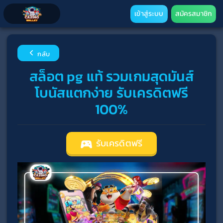
เข้าสู่ระบบ
สมัครสมาชิก
กลับ
สล็อต pg แท้ รวมเกมสุดมันส์
โบนัสแตกง่าย รับเครดิตฟรี
100%
รับเครดิตฟรี