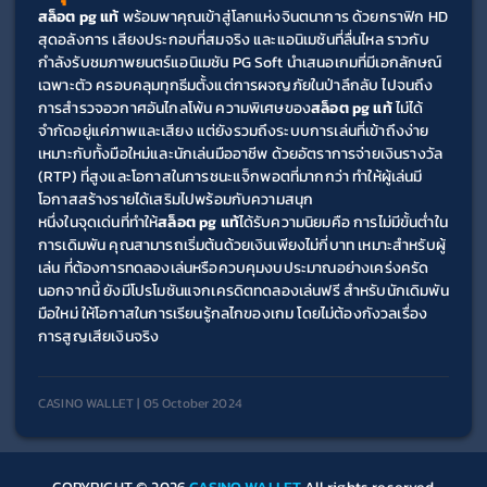
สล็อต pg แท้ 
พร้อม
พาคุณเข้าสู่โลกแห่งจินตนาการ ด้วยกราฟิก HD 
สุดอลังการ เสียงประกอบที่สมจริง และแอนิเมชันที่ลื่นไหล ราวกับ
กำลังรับชมภาพยนตร์แอนิเมชัน PG Soft นำเสนอเกมที่มีเอกลักษณ์
เฉพาะตัว ครอบคลุมทุกธีมตั้งแต่การผจญภัยในป่าลึกลับ ไปจนถึง
การสำรวจอวกาศอันไกลโพ้น ความพิเศษของ
สล็อต pg แท้
 ไม่ได้
จำกัดอยู่แค่ภาพและเสียง แต่ยังรวมถึงระบบการเล่นที่เข้าถึงง่าย 
เหมาะกับทั้งมือใหม่และนักเล่นมืออาชีพ ด้วยอัตราการจ่ายเงินรางวัล 
(RTP) ที่สูงและโอกาสในการชนะแจ็กพอตที่มากกว่า ทำให้ผู้เล่นมี
โอกาสสร้างรายได้เสริมไปพร้อมกับความสนุก 
หนึ่งในจุดเด่นที่ทำให้
สล็อต pg แท้
ได้รับความนิยมคือ การไม่มีขั้นต่ำใน
การเดิมพัน คุณสามารถเริ่มต้นด้วยเงินเพียงไม่กี่บาท เหมาะสำหรับผู้
เล่น ที่ต้องการทดลองเล่นหรือควบคุมงบประมาณอย่างเคร่งครัด 
นอกจากนี้ ยังมีโปรโมชันแจกเครดิตทดลองเล่นฟรี สำหรับนักเดิมพัน
มือใหม่ ให้โอกาสในการเรียนรู้กลไกของเกม โดยไม่ต้องกังวลเรื่อง
การสูญเสียเงินจริง
CASINO WALLET | 05 October 2024