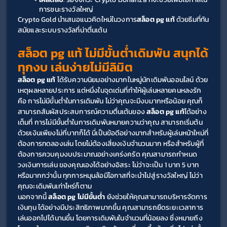
การชนะรางวัลใหญ่
Crypto Gold นำเสนอแนวคิดใหม่ในวงการ
สล็อต pg แท้
 ด้วยธีมที่ทัน
สมัยและระบบรางวัลที่น่าตื่นเต้น
สล็อต pg แท้ 
ไม่มีขั้นต่ำเดิมพัน สนุกได้
ทุกงบ เล่นง่ายไม่มีลิมิต
สล็อต pg แท้ 
ได้รับความนิยมอย่างมากในหมู่นักเดิมพันออนไลน์ ด้วย
เหตุผลหลายประการ แต่หนึ่งในจุดเด่นที่ทำให้ผู้เล่นหลายคนหลงรัก
คือ การไม่มีขั้นต่ำในการเดิมพัน ไม่ว่าคุณจะมีงบมากหรือน้อย คุณก็
สามารถสัมผัสประสบการณ์ความตื่นเต้นของ 
สล็อต pg แท้
ได้อย่าง
เต็มที่ การไม่มีขั้นต่ำในการเดิมพันหมายความว่าคุณ สามารถเริ่มต้น
ด้วยเงินเพียงไม่กี่บาทก็ได้ นี่เป็นข้อดีอย่างมากสำหรับผู้เล่นหน้าใหม่ที่
ต้องการทดลองเล่น โดยไม่ต้องเสี่ยงเงินจำนวนมาก หรือสำหรับผู้ที่
ต้องการควบคุมงบประมาณอย่างเคร่งครัด คุณสามารถกำหนด
วงเงินการเล่น ของคุณเองได้อย่างอิสระ ไม่ว่าจะเป็น 1 บาท 5 บาท 
หรือมากกว่านั้น ทุกการหมุนล้อมีโอกาสที่จะนำไปสู่รางวัลใหญ่ ไม่ว่า
คุณจะเดิมพันเท่าไหร่ก็ตาม
นอกจากนี้ 
สล็อต pg ไม่มีขั้นต่ำ 
ยังช่วยให้คุณสามารถบริหารจัดการ
เงินทุน ได้อย่างมีประสิทธิภาพมากขึ้น คุณสามารถยืดระยะเวลาการ
เล่นออกไปได้นานขึ้น โดยการเดิมพันในจำนวนที่น้อยลง ซึ่งหมายถึง