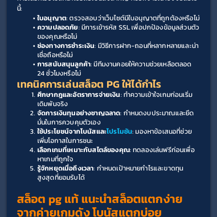
นี้:
ใบอนุญาต
: ตรวจสอบว่าเว็บไซต์มีใบอนุญาตที่ถูกต้องหรือไม่
ความปลอดภัย
: มีการเข้ารหัส SSL เพื่อปกป้องข้อมูลส่วนตัว
ของคุณหรือไม่
ช่องทางการชำระเงิน
: มีวิธีการฝาก-ถอนที่หลากหลายและน่า
เชื่อถือหรือไม่
การสนับสนุนลูกค้า
: มีทีมงานคอยให้ความช่วยเหลือตลอด 
24 ชั่วโมงหรือไม่
เทคนิคการเล่นสล็อต PG ให้ได้กำไร
ศึกษากฎและอัตราการจ่ายเงิน
: ทำความเข้าใจเกมก่อนเริ่ม
เดิมพันจริง
จัดการเงินทุนอย่างชาญฉลาด
: กำหนดงบประมาณและยึด
มั่นในการควบคุมตัวเอง
ใช้ประโยชน์จากโบนัสและ
โปรโมชัน
: มองหาข้อเสนอที่ช่วย
เพิ่มโอกาสในการชนะ
เลือกเกมที่เหมาะกับสไตล์ของคุณ
: ทดลองเล่นฟรีก่อนเพื่อ
หาเกมที่ถูกใจ
รู้จักหยุดเมื่อถึงเวลา
: กำหนดเป้าหมายกำไรและขาดทุน
สูงสุดที่ยอมรับได้
สล็อต pg แท้ 
แนะนำสล็อตแตกง่าย
จากค่ายเกมดัง โบนัสแตกบ่อย