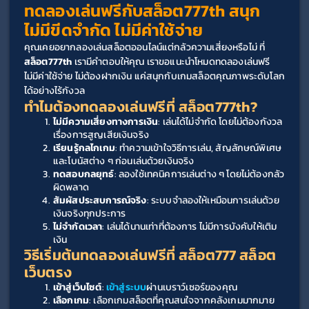
ทดลองเล่นฟรีกับ
สล็อต777th 
สนุก
ไม่มีขีดจำกัด ไม่มีค่าใช้จ่าย
คุณเคยอยากลองเล่นสล็อตออนไลน์แต่กลัวความเสี่ยงหรือไม่ ที่ 
สล็อต777th
 เรามีคำตอบให้คุณ เราขอแนะนำโหมดทดลองเล่นฟรี 
ไม่มีค่าใช้จ่าย ไม่ต้องฝากเงิน แค่สนุกกับเกมสล็อตคุณภาพระดับโลก
ได้อย่างไร้กังวล
ทำไมต้องทดลองเล่นฟรีที่ 
สล็อต777th
?
ไม่มีความเสี่ยงทางการเงิน
: เล่นได้ไม่จำกัด โดยไม่ต้องกังวล
เรื่องการสูญเสียเงินจริง
เรียนรู้กลไกเกม
: ทำความเข้าใจวิธีการเล่น, สัญลักษณ์พิเศษ 
และโบนัสต่าง ๆ ก่อนเล่นด้วยเงินจริง
ทดสอบกลยุทธ์
: ลองใช้เทคนิคการเล่นต่าง ๆ โดยไม่ต้องกลัว
ผิดพลาด
สัมผัสประสบการณ์จริง
: ระบบจำลองให้เหมือนการเล่นด้วย
เงินจริงทุกประการ
ไม่จำกัดเวลา
: เล่นได้นานเท่าที่ต้องการ ไม่มีการบังคับให้เติม
เงิน
วิธีเริ่มต้นทดลองเล่นฟรีที่ สล็อต777 สล็อต
เว็บตรง
เข้าสู่เว็บไซต์
: 
เข้าสู่ระบบ
ผ่านเบราว์เซอร์ของคุณ
เลือกเกม
: เลือกเกมสล็อตที่คุณสนใจจากคลังเกมมากมาย