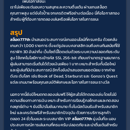
เพิ่มโอกาสชนะ
เราไม่เพียงแต่มอบความสนุกและความตื่นเต้น ผ่านเกมสล็อต
คุณภาพสูง แต่ยังใจป้ำแจกเครดิตฟรีอย่างต่อเนื่อง นี่คือโอกาสทอง
สำหรับผู้ที่ต้องการทดลองเล่นหรือเพิ่มโอกาสในการชนะ
สรุป
สล็อต777th 
นำเสนอประสบการณ์เกมออนไลน์ที่ครบครัน ด้วยคลัง
เกมกว่า 1,000 รายการ ตั้งแต่รูปแบบคลาสสิกจนถึงเกมทันสมัยที่ใช้
กราฟิก 3D อันน่าทึ่ง เว็บไซต์นี้โดดเด่นด้วยระบบความปลอดภัยระดับ
สูง ใช้เทคโนโลยีการเข้ารหัส SSL 256-bit เทียบเท่ามาตรฐานธนาคาร 
ผู้เล่นสามารถเริ่มต้นได้ด้วยเงินเพียง 1 บาท เหมาะสำหรับทั้งมือใหม่
และผู้เล่นที่มีประสบการณ์ อีกทั้งยังนำเสนอเกมยอดนิยม จากค่าย
ดังระดับโลก เช่น Book of Dead, Starburst และ Gonzo's Quest 
แต่ละเกมมาพร้อมคุณสมบัติพิเศษและโอกาสในการชนะรางวัล
นอกจากนี้ยังมีโหมดทดลองเล่นฟรี ให้ผู้สนใจได้ทดลองเล่น โดยไม่มี
ความเสี่ยงทางการเงิน เหมาะสำหรับการเรียนรู้กลไกเกมและทดสอบ
กลยุทธ์ต่าง ๆ ยังมีโปรโมชันมากมาย ทั้งโบนัสต้อนรับสำหรับสมาชิก
ใหม่ และเครดิตฟรีสำหรับสมาชิกปัจจุบัน ด้วยการบริการลูกค้า
ตลอด 24 ชั่วโมงและระบบสมาชิก VIP 
สล็อต777th
 มุ่งมั่นที่จะมอบ
ประสบการณ์การเล่นเกมที่ครบครัน ปลอดภัย และน่าตื่นเต้นสำหรับ