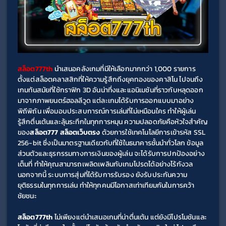
สล็อต777th
นำเสนอคลังเกมที่มีให้เลือกมากกว่า 1,000 รายการ 
ตั้งแต่สล็อตคลาสสิกที่ให้ความรู้สึกถึงยุคทองของคาสิโน ไปจนถึง
เกมทันสมัยที่ใช้กราฟิก 3D อันน่าทึ่งและแอนิเมชันที่ราวกับหลุดออก
มาจากภาพยนตร์ฮอลลีวูด แต่ละเกมได้รับการออกแบบมาอย่าง
พิถีพิถัน เพื่อมอบประสบการณ์การเล่นที่ไม่เหมือนใคร ทำให้ผู้เล่น
รู้สึกตื่นเต้นและลุ้นระทึกในทุกการหมุน ความปลอดภัยคือหัวใจสำคัญ
ของ
สล็อต777 สล็อตเว็บตรง
 ด้วยการใช้เทคโนโลยีการเข้ารหัส SSL 
256-bit ซึ่งเป็นมาตรฐานเดียวกับที่ใช้ในธนาคารชั้นนำทั่วโลก ข้อมูล
ส่วนตัวและธุรกรรมทางการเงินของผู้เล่น จะได้รับการปกป้องอย่าง
เต็มที่ ทำให้คุณสามารถเพลิดเพลินกับเกมโปรดได้อย่างไร้กังวล 
นอกจากนี้ ระบบการสุ่มที่ได้รับการรับรอง ยังรับประกันความ
ยุติธรรมในทุกการเล่น ทำให้ทุกคนมีโอกาสเท่าเทียมกันในการคว้า
ชัยชนะ
สล็อต777th
 ไม่เพียงแต่นำเสนอเกมที่น่าตื่นเต้น แต่ยังมีโปรโมชันและ