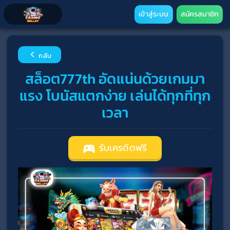
เข้าสู่ระบบ
สมัครสมาชิก
กลับ
สล็อต777th อัดแน่นด้วยเกมมา
แรง โบนัสแตกง่าย เล่นได้ทุกที่ทุก
เวลา
รับเครดิตฟรี