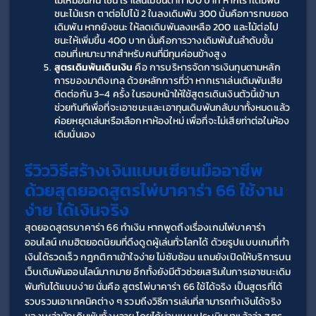
ไม่เหมือนกัน เช่น เราเล่นไม้ขั้นต่ำที่ 100 บาท หากเราเดิมพัน
ชนะไม้แรก ตาต่อไปไม้ 2 ในลงเดิมพัน 300 นั่นคือการทบยอด
เดิมพัน หากยังชนะ ให้ลดเดิมพันลงเหลือ 200 และไม้ต่อไป
ชนะให้เพิ่มขึ้น 400 บาท นั่นคือการวางเดิมพันในลำดับขั้น
ตอนที่เหมาะมากสำหรับคนที่มีทุนค่อนข้างสูง
สูตรเดิมพันเดินเงิน
 คือ การบริหารจัดการเงินทุนตามหลัก
การของมาติงเกล ด้วยหลักการที่ว่า หากเราเล่นเดิมพันเสีย
ติดต่อกัน 3–4 ครั้ง ในรอบหน้าให้ใช้สูตรเดินเงินตัวนี้เข้ามา
ช่วยทันทีเพื่อที่จะเอาชนะและเอาทุนเดิมพันกลับมาทั้งหมดแล้ว
ค่อยหยุดเล่นหรือเลือกหาห้องใหม่ เพื่อที่จะไม่เสียท่าต่อในห้อง
เดิมนั่นเอง
รีวิววิธีสร้างเงินแบบเซียนมืออาชีพ 
ด้วยสุดยอดสูตรไพ่บาคาร่า 66 ใช้งาน
ง่าย ได้เงินจริง
สุดยอดสูตรบาคาร่า 66 ทำเงิน หากพูดถึงเรื่องเกมไพ่บาคาร่า
ออนไลน์ เกมฮิตยอดนิยมที่ดึงดูดผู้เล่นทั่วโลกได้ ด้วยรูปแบบเกมที่ทำ
เงินได้รวดเร็ว กฎกติกาเข้าใจง่าย ไม่ซับซ้อน แถมยังเปิดให้บริการบน
เว็บเดิมพันออนไลน์มากมาย อีกทั้งยังมีตัวช่วยเสริมในการเอาชนะเดิม
พันกันได้แบบง่าย นั่นคือ สูตรไพ่บาคาร่า 66 ใช้ได้จริง เป็นสูตรที่ได้
รวบรวมเอาเทคนิคต่าง ๆ รวมถึงวิธีการเล่นที่สามารถทำเงินได้จริง 