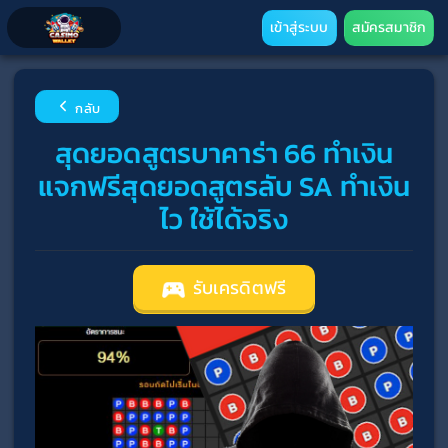
เข้าสู่ระบบ
สมัครสมาชิก
กลับ
สุดยอดสูตรบาคาร่า 66 ทำเงิน
แจกฟรีสุดยอดสูตรลับ SA ทำเงิน
ไว ใช้ได้จริง
รับเครดิตฟรี