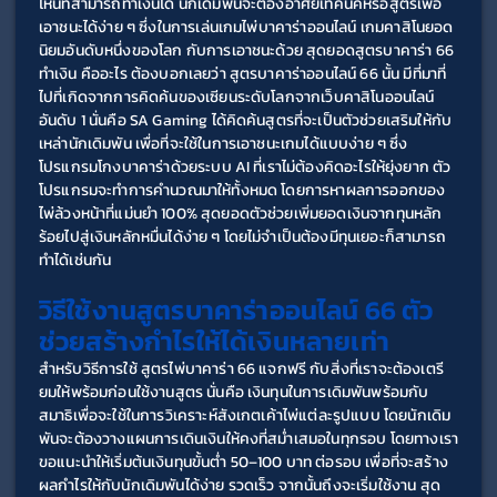
ไหนที่สามารถทำเงินได้ นักเดิมพันจะต้องอาศัยเทคนิคหรือสูตรเพื่อ
เอาชนะได้ง่าย ๆ ซึ่งในการเล่นเกมไพ่บาคาร่าออนไลน์ เกมคาสิโนยอด
นิยมอันดับหนึ่งของโลก กับการเอาชนะด้วย สุดยอดสูตรบาคาร่า 66 
ทำเงิน คืออะไร ต้องบอกเลยว่า สูตรบาคาร่าออนไลน์ 66 นั้น มีที่มาที่
ไปที่เกิดจากการคิดค้นของเซียนระดับโลกจากเว็บคาสิโนออนไลน์
อันดับ 1 นั่นคือ SA Gaming ได้คิดค้นสูตรที่จะเป็นตัวช่วยเสริมให้กับ
เหล่านักเดิมพัน เพื่อที่จะใช้ในการเอาชนะเกมได้แบบง่าย ๆ ซึ่ง
โปรแกรมโกงบาคาร่าด้วยระบบ AI ที่เราไม่ต้องคิดอะไรให้ยุ่งยาก ตัว
โปรแกรมจะทำการคำนวณมาให้ทั้งหมด โดยการหาผลการออกของ
ไพ่ล้วงหน้าที่แม่นยำ 100% สุดยอดตัวช่วยเพิ่มยอดเงินจากทุนหลัก
ร้อยไปสู่เงินหลักหมื่นได้ง่าย ๆ โดยไม่จำเป็นต้องมีทุนเยอะก็สามารถ
ทำได้เช่นกัน
วิธีใช้งานสูตรบาคาร่าออนไลน์ 66 ตัว
ช่วยสร้างกำไรให้ได้เงินหลายเท่า
สำหรับวิธีการใช้ สูตรไพ่บาคาร่า 66 แจกฟรี กับสิ่งที่เราจะต้องเตรี
ยมให้พร้อมก่อนใช้งานสูตร นั่นคือ เงินทุนในการเดิมพันพร้อมกับ
สมาธิเพื่อจะใช้ในการวิเคราะห์สังเกตเค้าไพ่แต่ละรูปแบบ โดยนักเดิม
พันจะต้องวางแผนการเดินเงินให้คงที่สม่ำเสมอในทุกรอบ โดยทางเรา
ขอแนะนำให้เริ่มต้นเงินทุนขั้นต่ำ 50–100 บาท ต่อรอบ เพื่อที่จะสร้าง
ผลกำไรให้กับนักเดิมพันได้ง่าย รวดเร็ว จากนั้นถึงจะเริ่มใช้งาน สุด