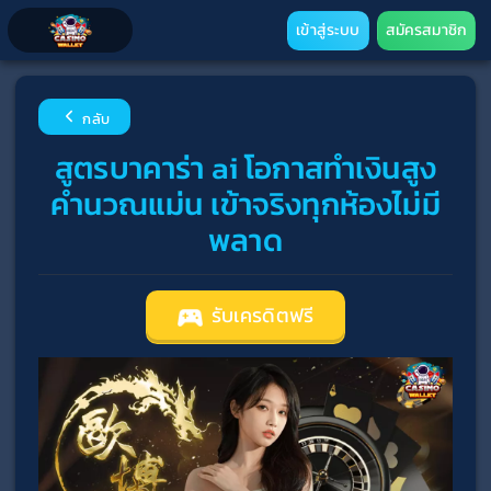
เข้าสู่ระบบ
สมัครสมาชิก
กลับ
สูตรบาคาร่า ai โอกาสทำเงินสูง
คำนวณแม่น เข้าจริงทุกห้องไม่มี
พลาด
รับเครดิตฟรี