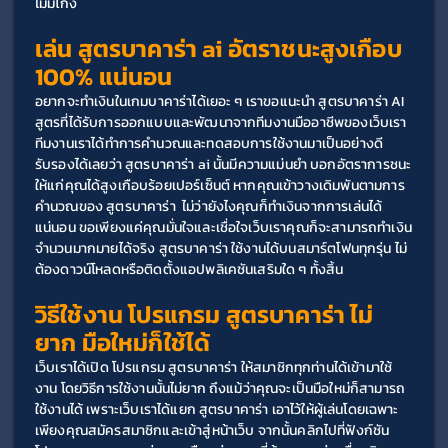
ไม่มีโกง
เล่น สูตรบาคาร่า ai อัตราชนะสูงเกือบ 
100% แน่นอน
อยากจะทำเงินในเกมบาคาร่าได้เยอะ ๆ เราขอแนะนำ สูตรบาคาร่า AI 
สูตรที่ได้รับการออกแบบและพัฒนาจากทีมงานมืออาชีพของเว็บเรา 
ทีมงานเราได้ทำการคำนวณและทดสอบการใช้งานมาเป็นอย่างดี 
รับรองได้เลยว่า สูตรบาคาร่า ai นั้นมีความแม่นยำ บอกอัตราการชนะ
ให้แก่คุณได้สูงเกือบร้อยเปอร์เซ็นต์ หากคุณเข้าวางเดิมพันตามการ
คำนวณของ สูตรบาคาร่า  ไม่ว่ายังไงคุณก็ทำเงินจากการเล่นได้
แน่นอน ขอเพียงแค่คุณมั่นใจและเชื่อใจเว็บเราคุณก็จะสามารถทำเงิน
จำนวนมากมายได้จริง สูตรบาคาร่า ใช้งานได้บนสมาร์ตโฟนทุกรุ่น ไม่
ต้องดาวน์โหลดหรือติดตั้งแอปพลิเคชันเสริมใด ๆ ทั้งสิ้น
วิธีใช้งาน โปรแกรม สูตรบาคาร่า ไม่
ยาก มือใหม่ก็ใช้ได้
เว็บเราได้เปิด โปรแกรม สูตรบาคาร่า ให้สมาชิกทุกท่านได้เข้ามาใช้
งาน โดยวิธีการใช้งานนั้นไม่ยาก ถึงแม้ว่าคุณจะเป็นมือใหม่ก็สามารถ
ใช้งานได้ เพราะเว็บเราได้แยก สูตรบาคาร่า เอาไว้ให้ผู้เล่นโดยเฉพาะ 
เพียงคุณสมัครสมาชิกและเข้าสู่หน้าเว็บ จากนั้นคลิกไปที่ฟังก์ชัน 