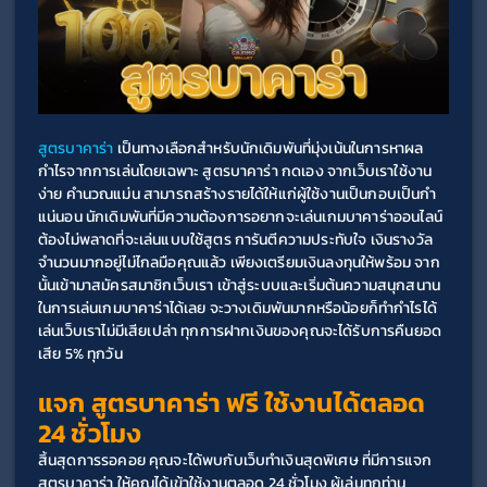
สูตรบาคาร่า
 เป็นทางเลือกสำหรับนักเดิมพันที่มุ่งเน้นในการหาผล
กำไรจากการเล่นโดยเฉพาะ สูตรบาคาร่า กดเอง จากเว็บเราใช้งาน
ง่าย คำนวณแม่น สามารถสร้างรายได้ให้แก่ผู้ใช้งานเป็นกอบเป็นกำ
แน่นอน นักเดิมพันที่มีความต้องการอยากจะเล่นเกมบาคาร่าออนไลน์ 
ต้องไม่พลาดที่จะเล่นแบบใช้สูตร การันตีความประทับใจ เงินรางวัล
จำนวนมากอยู่ไม่ไกลมือคุณแล้ว เพียงเตรียมเงินลงทุนให้พร้อม จาก
นั้นเข้ามาสมัครสมาชิกเว็บเรา เข้าสู่ระบบและเริ่มต้นความสนุกสนาน
ในการเล่นเกมบาคาร่าได้เลย จะวางเดิมพันมากหรือน้อยก็ทำกำไรได้ 
เล่นเว็บเราไม่มีเสียเปล่า ทุกการฝากเงินของคุณจะได้รับการคืนยอด
เสีย 5% ทุกวัน
แจก สูตรบาคาร่า ฟรี ใช้งานได้ตลอด 
24 ชั่วโมง
สิ้นสุดการรอคอย คุณจะได้พบกับเว็บทำเงินสุดพิเศษ ที่มีการแจก 
สูตรบาคาร่า ให้คุณได้เข้าใช้งานตลอด 24 ชั่วโมง ผู้เล่นทุกท่าน