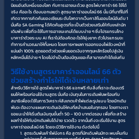
นิยมอันดับหนึ่งของโลก กับการเอาชนะด้วย สูตรไพ่บาคาร่า 66 ใช้ได้
จริง คืออะไร ต้องบอกเลยว่า สูตรบาคาร่าออนไลน์ 66 นั้น มีที่มาที่ไปที่
เกิดจากการคิดค้นของเซียนระดับโลกจากเว็บคาสิโนออนไลน์อันดับ 1 
นั่นคือ SA Gaming ได้คิดค้นสูตรที่จะเป็นตัวช่วยเสริมให้กับเหล่านัก
เดิมพัน เพื่อที่จะใช้ในการเอาชนะเกมได้แบบง่าย ๆ ซึ่งโปรแกรมโกง
บาคาร่าด้วยระบบ AI ที่เราไม่ต้องคิดอะไรให้ยุ่งยาก ตัวโปรแกรมจะ
ทำการคำนวณมาให้ทั้งหมด โดยการหาผลการออกของไพ่ล้วงหน้าที่
แม่นยำ 100% สุดยอดตัวช่วยเพิ่มยอดเงินจากทุนหลักร้อยไปสู่เงิน
หลักหมื่นได้ง่าย ๆ โดยไม่จำเป็นต้องมีทุนเยอะก็สามารถทำได้เช่นกัน
วิธีใช้งานสูตรบาคาร่าออนไลน์ 66 ตัว
ช่วยสร้างกำไรให้ได้เงินหลายเท่า
สำหรับวิธีการใช้ สูตรไพ่บาคาร่า 66 แจกฟรี กับสิ่งที่เราจะต้องเตรี
ยมให้พร้อมก่อนใช้งานสูตร นั่นคือ เงินทุนในการเดิมพันพร้อมกับ
สมาธิเพื่อจะใช้ในการวิเคราะห์สังเกตเค้าไพ่แต่ละรูปแบบ โดยนักเดิม
พันจะต้องวางแผนการเดินเงินให้คงที่สม่ำเสมอในทุกรอบ โดยทางเรา
ขอแนะนำให้เริ่มต้นเงินทุนขั้นต่ำ 50 – 100 บาทต่อรอบ เพื่อที่จะสร้าง
ผลกำไรให้กับนักเดิมพันได้ง่าย รวดเร็ว จากนั้นถึงจะเริ่มใช้งาน สูตร
บาคาร่าออนไลน์ 66 โดยจะมีวิธีการใช้งาน ดังต่อไปนี้
สูตรเดิมพันเค้าไพ่มังกร คือ สูตรที่นักเดิมพันมักจะพบเห็นกัน