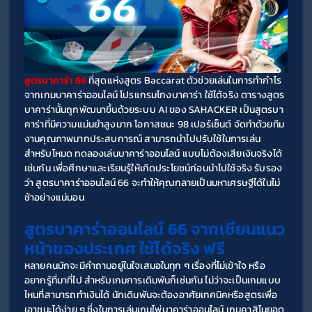
สูตรบาคาร่า 66 
ที่สุดแห่งสูตร Baccarat ตัวช่วยเล่นในการทำกำไร
จากเกมบาคาร่าออนไลน์ โปรแกรมโกงบาคาร่า ใช้ได้จริง ตารางสูตร
บาคาร่านั้นถูกพัฒนาขึ้นด้วยระบบ AI ของ SAHACKER เป็นสูตรบา
คาร่าที่มีความแม่นยำสูงมาก โอกาสชนะ 98 เปอร์เซ็นต์ จัดทำด้วยทีม
งานคุณภาพมากประสบการณ์ สามารถนำไปปรับใช้ในการเล่น
สำหรับโหมด ทดลองเล่นบาคาร่าออนไลน์ แบบไม่ต้องเสียเงินจริงได้
เช่นกัน เพื่อศึกษาและเรียนรู้ให้เกิดประโยชน์ก่อนนำไปใช้จริง รับรอง
ว่า สูตรบาคาร่าออนไลน์ 66 จะทำให้คุณกลายเป็นมหาเศรษฐีได้ในไม่
ช้าอย่างแน่นอน
สูตรบาคาร่าออนไลน์ 66 จากเซียนแนว
หน้าของประเทศ ใช้ได้จริง ฟรี
หลายคนมักจะมีคำถามอยู่ในใจเสมอในทุก ๆ เรื่องที่ไม่เข้าใจ หรือ 
อยากรู้ที่มาที่ไป สำหรับเกมการเดิมพันก็เช่นกัน ไม่ว่าจะเป็นเกมแบบ
ไหนที่สามารถทำเงินได้ นักเดิมพันจะต้องอาศัยเทคนิคหรือสูตรเพื่อ
เอาชนะได้ง่าย ๆ ซึ่งในการเล่นเกมไพ่บาคาร่าออนไลน์ เกมคาสิโนยอด