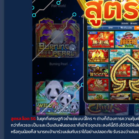
สูตรสล็อต SG
 ในยุคที่เศรษฐกิจย่ำแย่แบบนี้ใคร ๆ ต่างก็ต้องการความคุ้มค่า
กว่าที่ควรจะเป็น และเว็บเดิมพันของเราก็เข้าใจจุดประสงค์นี้ดีจึงได้จัดให้เ
หรือทุนน้อยก็สามารถเข้ามาร่วมเล่นกับเราได้อย่างปลอดภัย รับรองว่าเล่น