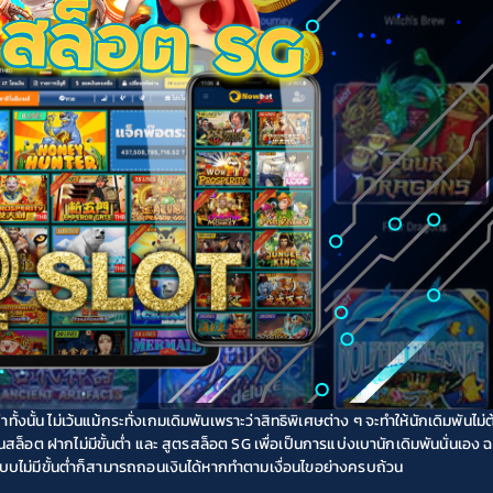
ทั้งนั้น ไม่เว้นแม้กระทั่งเกมเดิมพันเพราะว่าสิทธิพิเศษต่าง ๆ จะทำให้นักเดิมพันไม
ล่นสล็อต ฝากไม่มีขั้นต่ำ และ สูตรสล็อต SG เพื่อเป็นการแบ่งเบานักเดิมพันนั่นเอง 
แบบไม่มีขั้นต่ำก็สามารถถอนเงินได้หากทำตามเงื่อนไขอย่างครบถ้วน