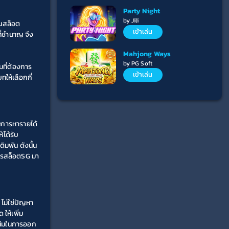
Party Night
by Jili
่นสล็อต
เข้าเล่น
ที่ชำนาญ จึง
Mahjong Ways
by PG Soft
กมที่ต้องการ
เข้าเล่น
ทให้เลือกกี่
ในการหารายได้
้ได้รับ
ิมพัน ดังนั้น
ูตรสล็อตSG มา
 ไม่ใช่ปัญหา
ให้เพิ่ม
โน้มในการออก