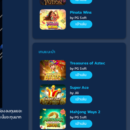
Pinata Wins
by PG Soft
เข้าเล่น
เกมแนะนำ
Treasures of Aztec
by PG Soft
เข้าเล่น
Super Ace
by Jili
เข้าเล่น
่ต้องลงทุนเยอะ
Mahjong Ways 2
ฉะนั้นจะทุนมาก
by PG Soft
เข้าเล่น