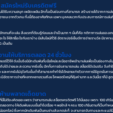
สมัครใหม่รับเครดิตฟรี 
้เล่นได้รับความสนุก เพลิดเพลิน อีกทั้งเป็นช่องทางที่สามารถ สร้างรายได้จากการเล
บวิธีการเอาชนะจากตัวเกม ทั้งนี้ต้องอาศัยทักษะเฉพาะบุคคลบวกกับประสบการณ์การเล่น
ู้จักเกมที่จะเล่น สิ่งแรกที่ต้องรู้ก่อนและจำเป็นมาก ๆ นั่นก็คือ กติกาการเล่นของเ
ให้สิทธิ์อะไรกับเราบ้าง มีเส้นไลน์กี่วิธี อัตราเปอร์เซ็นต์การจ่ายรางวัล มีราคาเบ
G เป็นต้น
มงานให้บริการตลอด 24 ชั่วโมง
์ไว้ให้ ดังนั้นจึงมีนักเดิมพันทั้งมือใหม่และมืออาชีพเข้ามาเล่นเพื่อเป็นช่องทาง
าถึงได้ง่ายและสะดวกมากยิ่งขึ้น อีกทั้งการยังสามารถเล่น สล็อตได้เงินจริง จึงทำให
และหากยังไม่จุใจกับขั้นต่ำก็สามารถทำกำไรได้หลายเท่าตัวจากการใช้สูตรในการเด
ีอัตราการจ่ายที่หลากหลายรวมถึงแจ็คพอตใหญ่ที่คุ้มค่ามาก และวันนี้เราก็มี ส
ม่ห้ามพลาดเด็ดขาด  
ี่นี่ไม่ต้องคิดเยอะเพราะว่าสามารถเล่น สล็อตเครดิตฟรี ได้นั่นเอง เพราะ 100 เทิร์น
ตลอดทาง ให้เดิมพันแบบขั้นต่ำไปเรื่อย ๆ พอใกล้ ๆ ครบ 100 เทิร์นตามที่เว็บกำหนด 
ารณ์ออกไลน์ ซึ่งหากนักเดิมพันเป็นคนช่างสังเกตล่ะก็ จะสามารถจับทางและกะแนว