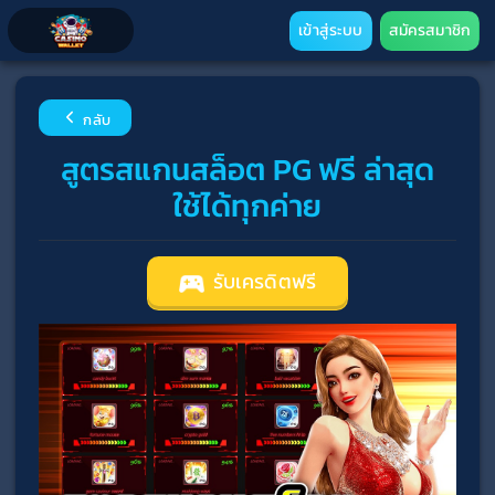
เข้าสู่ระบบ
สมัครสมาชิก
กลับ
สูตรสแกนสล็อต PG ฟรี ล่าสุด
ใช้ได้ทุกค่าย
รับเครดิตฟรี