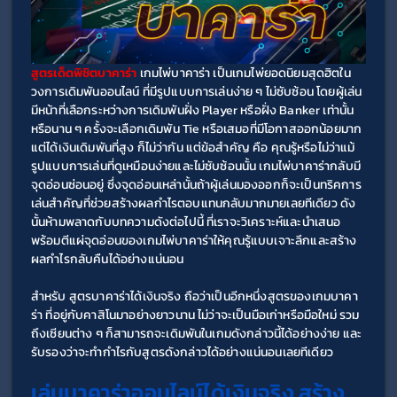
สูตรเด็ดพิชิตบาคาร่า 
เกมไพ่บาคาร่า เป็นเกมไพ่ยอดนิยมสุดฮิตใน
วงการเดิมพันออนไลน์ ที่มีรูปแบบการเล่นง่าย ๆ ไม่ซับซ้อน โดยผู้เล่น
มีหน้าที่เลือกระหว่างการเดิมพันฝั่ง Player หรือฝั่ง Banker เท่านั้น 
หรือนาน ๆ ครั้งจะเลือกเดิมพัน Tie หรือเสมอที่มีโอกาสออกน้อยมาก
แต่ได้เงินเดิมพันที่สูง ก็ไม่ว่ากัน แต่ข้อสำคัญ คือ คุณรู้หรือไม่ว่าแม้
รูปแบบการเล่นที่ดูเหมือนง่ายและไม่ซับซ้อนนั้น เกมไพ่บาคาร่ากลับมี
จุดอ่อนซ่อนอยู่ ซึ่งจุดอ่อนเหล่านั้นถ้าผู้เล่นมองออกก็จะเป็นทริคการ
เล่นสำคัญที่ช่วยสร้างผลกำไรตอบแทนกลับมากมายเลยทีเดียว ดัง
นั้นห้ามพลาดกับบทความดังต่อไปนี้ ที่เราจะวิเคราะห์และนำเสนอ
พร้อมตีแผ่จุดอ่อนของเกมไพ่บาคาร่าให้คุณรู้แบบเจาะลึกและสร้าง
ผลกำไรกลับคืนได้อย่างแน่นอน
สำหรับ สูตรบาคาร่าได้เงินจริง ถือว่าเป็นอีกหนึ่งสูตรของเกมบาคา
ร่า ที่อยู่กับคาสิโนมาอย่างยาวนาน ไม่ว่าจะเป็นมือเก่าหรือมือใหม่ รวม
ถึงเซียนต่าง ๆ ก็สามารถจะเดิมพันในเกมดังกล่าวนี้ได้อย่างง่าย และ
รับรองว่าจะทำกำไรกับสูตรดังกล่าวได้อย่างแน่นอนเลยทีเดียว
เล่นบาคาร่าออนไลน์ได้เงินจริง สร้าง