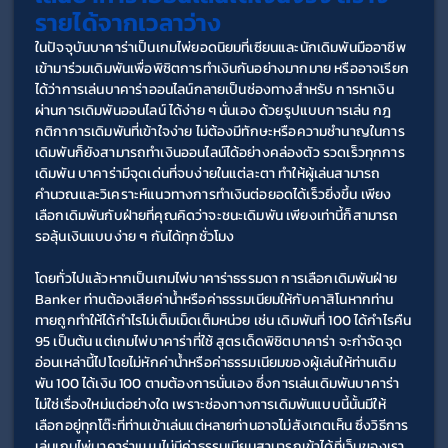
รายได้จากเวลาว่าง
ในปัจจุบันบาคาร่าเป็นเกมไพ่ยอดนิยมที่เซียนและนักเดิมพันมืออาชีพ
เข้ามาร่วมเดิมพันเพื่อพิชิตการทำเงินกันอย่างมากมาย หรืออาจเรียก
ได้ว่าการเล่นบาคาร่าออนไลน์กลายเป็นช่องทางสำหรับ การหาเงิน
ผ่านการเดิมพันออนไลน์ ได้ง่าย ๆ นั่นเอง ด้วยรูปแบบการเล่น กฎ 
กติกาการเดิมพันที่เข้าใจง่าย ไม่ต้องมีทักษะหรือความชำนาญในการ
เดิมพันก็ยังสามารถทำเงินออนไลน์ได้อย่างคล่องตัว รวดเร็วทุกการ
เดิมพัน บาคาร่ามีจุดเด่นที่จบง่ายในแต่ละตา ทำให้ผู้เล่นสามารถ
คำนวณและวิเคราะห์แนวทางการทำเงินต่อยอดได้เร็วยิ่งขึ้น เพียง
เลือกเดิมพันกับฝ่ายที่คุณคิดว่าจะชนะเดิมพัน เพียงเท่านี้ก็สามารถ
รอลุ้นเงินแบบง่าย ๆ กันได้ทุกชั่วโมง
โดยทั่วไปแล้วหากเป็นเกมไพ่บาคาร่าธรรมดา การเลือกเดิมพันฝ่าย 
Banker ท่านต้องเสียค่าน้ำหรือค่าธรรมเนียมให้กับคาสิโนหากท่าน
ทายถูกทำให้ได้กำไรไม่เต็มเม็ดเต็มหน่วย เช่น เดิมพันที่ 100 ได้กำไรคืน 
95 เป็นต้น แต่เกมไพ่บาคาร่าที่ใช้ สูตรเด็ดพิชิตบาคาร่า จะกำจัดจุด
อ่อนเหล่านี้ไปโดยไม่หักค่าน้ำหรือค่าธรรมเนียมของผู้เล่นให้ท่านเดิม
พัน 100 ได้เงิน 100 ตามต้องการนั่นเอง ซึ่งการเล่นเดิมพันบาคาร่า
ไม่ใช่เรื่องใหม่แต่อย่างใด เพราะช่องทางการเดิมพันแบบนี้นั้นมีให้
เลือกอยู่ทุกโต๊ะที่ท่านเข้าเล่นแต่หลายท่านอาจไม่สังเกตเห็น ซึ่งวิธีการ
เล่นเกมไพ่บาคาร่าแบบไม่มีค่าธรรมเนียมสามารถเข้าได้ที่เว็บของเรา