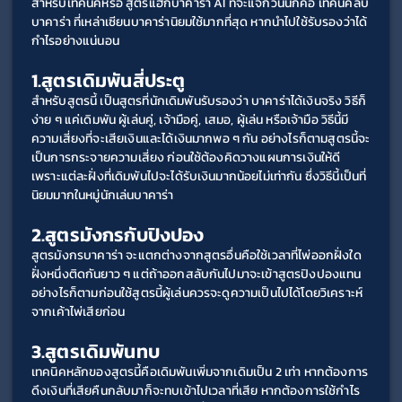
สำหรับเทคนิคหรือ สูตรแฮกบาคาร่า AI ที่จะแจกวันนี้ก็คือ เทคนิคลับ
บาคาร่า ที่เหล่าเซียนบาคาร่านิยมใช้มากที่สุด หากนำไปใช้รับรองว่าได้
กำไรอย่างแน่นอน
1.สูตรเดิมพันสี่ประตู
สำหรับสูตรนี้ เป็นสูตรที่นักเดิมพันรับรองว่า บาคาร่าได้เงินจริง วิธีก็
ง่าย ๆ แค่เดิมพัน ผู้เล่นคู่, เจ้ามือคู่, เสมอ, ผู้เล่น หรือเจ้ามือ วิธีนี้มี
ความเสี่ยงที่จะเสียเงินและได้เงินมากพอ ๆ กัน อย่างไรก็ตามสูตรนี้จะ
เป็นการกระจายความเสี่ยง ก่อนใช้ต้องคิดวางแผนการเงินให้ดี 
เพราะแต่ละฝั่งที่เดิมพันไปจะได้รับเงินมากน้อยไม่เท่ากัน ซึ่งวิธีนี้เป็นที่
นิยมมากในหมู่นักเล่นบาคาร่า
2.สูตรมังกรกับปิงปอง
สูตรมังกรบาคาร่า จะแตกต่างจากสูตรอื่นคือใช้เวลาที่ไพ่ออกฝั่งใด
ฝั่งหนึ่งติดกันยาว ๆ แต่ถ้าออกสลับกันไปมาจะเข้าสูตรปิงปองแทน 
อย่างไรก็ตามก่อนใช้สูตรนี้ผู้เล่นควรจะดูความเป็นไปได้โดยวิเคราะห์
จากเค้าไพ่เสียก่อน
3.สูตรเดิมพันทบ
เทคนิคหลักของสูตรนี้คือเดิมพันเพิ่มจากเดิมเป็น 2 เท่า หากต้องการ
ดึงเงินที่เสียคืนกลับมาก็จะทบเข้าไปเวลาที่เสีย หากต้องการใช้กำไร