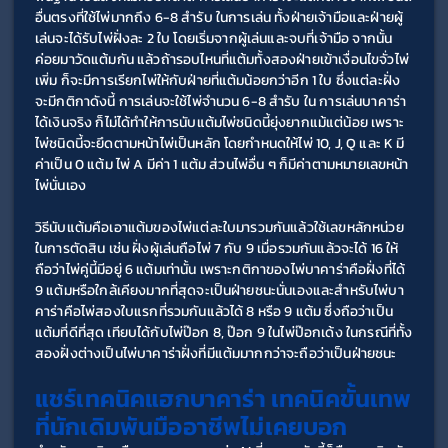
อื่นตรงที่ใช้ไพ่มากถึง 6-8 สำรับ ในการเล่น ทั้งฝ่ายเจ้ามือและฝ่ายผู้
เล่นจะได้รับไพ่ฝั่งละ 2 ใบ โดยเริ่มจากผู้เล่นและจบที่เจ้ามือ จากนั้น
ค่อยมาวัดแต้มกัน แล้วถ้ารอบไหนที่แต้มทั้งสองฝ่ายเข้าเงื่อนไขจั่วไพ่
เพิ่ม ก็จะมีการเรียกไพ่ให้กับฝ่ายที่แต้มน้อยกว่าอีก 1 ใบ ซึ่งแต่ละฝั่ง
จะมีกติกาดังนี้ การเล่นจะใช้ไพ่จำนวน 6-8 สำรับ ใน การเล่นบาคาร่า
ได้เงินจริง ก็ไม่ได้ทำให้การนับแต้มไพ่ชนิดนี้ยุ่งยากแม้แต่น้อย เพราะ
ไพ่ชนิดนี้จะยึดตามหน้าไพ่เป็นหลัก โดยกำหนดให้ไพ่ 10, J, Q และ K มี
ค่าเป็น 0 แต้ม ไพ่ A มีค่า 1 แต้ม ส่วนไพ่อื่น ๆ ก็มีค่าตามหมายเลขหน้า
ไพ่นั่นเอง
วิธีนับแต้มคือเอาแต้มของไพ่แต่ละใบมารวมกันแล้วใช้เลขหลักหน่วย
ในการตัดสิน เช่น ฝั่งผู้เล่นถือไพ่ 7 กับ 9 เมื่อรวมกันแล้วจะได้ 16 ให้
ถือว่าไพ่คู่นี้มีอยู่ 6 แต้มเท่านั้น เพราะกติกาของไพ่บาคาร่าคือฝั่งที่ได้ 
9 แต้มหรือใกล้เคียงมากที่สุดจะเป็นฝ่ายชนะนั่นเองและสำหรับไพ่บา
คาร่าคือไพ่สองใบแรกที่รวมกันแล้วได้ 8 หรือ 9 แต้ม ซึ่งถือว่าเป็น
แต้มที่ดีที่สุด เทียบได้กับไพ่ป๊อก 8, ป๊อก 9 ในไพ่ป๊อกเด้ง ในกรณีที่ทั้ง
สองฝั่งต่างเป็นไพ่บาคาร่าฝั่งที่มีแต้มมากกว่าจะถือว่าเป็นฝ่ายชนะ
แชร์เทคนิคแฮกบาคาร่า เทคนิคขั้นเทพ
ที่นักเดิมพันมืออาชีพไม่เคยบอก