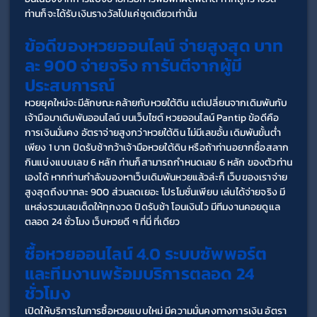
ท่านก็จะได้รับเงินรางวัลไปแค่ชุดเดียวเท่านั้น
ข้อดีของหวยออนไลน์ จ่ายสูงสุด บาท
ละ 900 จ่ายจริง การันตีจากผู้มี
ประสบการณ์
หวยยุคใหม่จะมีลักษณะคล้ายกับหวยใต้ดิน แต่เปลี่ยนจากเดิมพันกับ
เจ้ามือมาเดิมพันออนไลน์ บนเว็บไซต์ หวยออนไลน์ Pantip ข้อดีคือ
การเงินมั่นคง อัตราจ่ายสูงกว่าหวยใต้ดิน ไม่มีเลขอั้น เดิมพันขั้นต่ำ
เพียง 1 บาท ปิดรับช้ากว้าเจ้ามือหวยใต้ดิน หรือถ้าท่านอยากซื้อสลาก
กินแบ่งแบบเลข 6 หลัก ท่านก็สามารถกำหนดเลข 6 หลัก ของตัวท่าน
เองได้ หากท่านกำลังมองหาเว็บเดิมพันหวยแล้วล่ะก็ เว็บของเราจ่าย
สูงสุดถึงบาทละ 900 ส่วนลดเยอะ โปรโมชั่นเพียบ เล่นได้จ่ายจริง มี
แหล่งรวมเลขเด็ดให้ทุกงวด ปิดรับช้า โอนเงินไว มีทีมงานคอยดูแล
ตลอด 24 ชั่วโมง เว็บหวยดี ๆ ที่นี่ ที่เดียว
ซื้อหวยออนไลน์ 4.0 ระบบซัพพอร์ต
และทีมงานพร้อมบริการตลอด 24 
ชั่วโมง
เปิดให้บริการในการซื้อหวยแบบใหม่ มีความมั่นคงทางการเงิน อัตรา