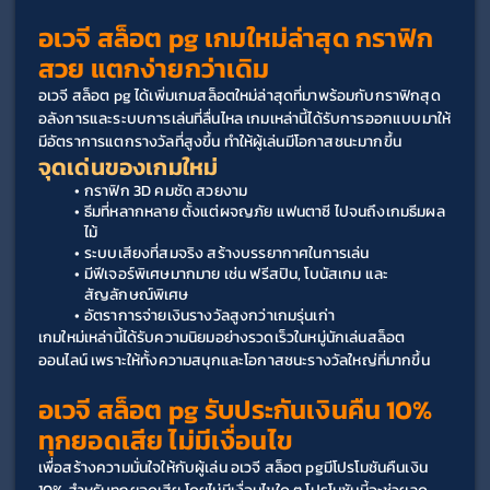
อเวจี สล็อต pg เกมใหม่ล่าสุด กราฟิก
สวย แตกง่ายกว่าเดิม
อเวจี สล็อต pg ได้เพิ่มเกมสล็อตใหม่ล่าสุดที่มาพร้อมกับกราฟิกสุด
อลังการและระบบการเล่นที่ลื่นไหล เกมเหล่านี้ได้รับการออกแบบมาให้
มีอัตราการแตกรางวัลที่สูงขึ้น ทำให้ผู้เล่นมีโอกาสชนะมากขึ้น
จุดเด่นของเกมใหม่
กราฟิก 3D คมชัด สวยงาม
ธีมที่หลากหลาย ตั้งแต่ผจญภัย แฟนตาซี ไปจนถึงเกมธีมผล
ไม้
ระบบเสียงที่สมจริง สร้างบรรยากาศในการเล่น
มีฟีเจอร์พิเศษมากมาย เช่น ฟรีสปิน, โบนัสเกม และ
สัญลักษณ์พิเศษ
อัตราการจ่ายเงินรางวัลสูงกว่าเกมรุ่นเก่า
เกมใหม่เหล่านี้ได้รับความนิยมอย่างรวดเร็วในหมู่นักเล่นสล็อต
ออนไลน์ เพราะให้ทั้งความสนุกและโอกาสชนะรางวัลใหญ่ที่มากขึ้น
อเวจี สล็อต pg รับประกันเงินคืน 10% 
ทุกยอดเสีย ไม่มีเงื่อนไข
เพื่อสร้างความมั่นใจให้กับผู้เล่น อเวจี สล็อต pgมีโปรโมชันคืนเงิน 