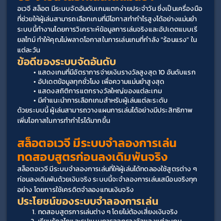
อเวจี สล็อต มีระบบจัดอันดับเกมแตกง่ายประจำวัน ซึ่งเป็นเครื่องมือ
ที่ช่วยให้ผู้เล่นสามารถเลือกเกมที่มีโอกาสทำกำไรสูงได้อย่างแม่นยำ 
ระบบนี้ทำงานโดยการวิเคราะห์ข้อมูลการเล่นจริงและอัปเดตแบบเรี
ยลไทม์ ทำให้คุณไม่พลาดโอกาสในการเล่นเกมที่กำลัง "ร้อนแรง" ใน
แต่ละวัน
ข้อดีของระบบจัดอันดับ
แสดงเกมที่มีอัตราการจ่ายเงินรางวัลสูงสุด 10 อันดับแรก
อัปเดตข้อมูลทุกชั่วโมง เพื่อความแม่นยำสูงสุด
แสดงสถิติการแตกรางวัลใหญ่ของแต่ละเกม
มีคำแนะนำการเลือกเกมสำหรับผู้เล่นแต่ละระดับ
ด้วยระบบนี้ ผู้เล่นสามารถวางแผนการเล่นได้อย่างมีประสิทธิภาพ 
เพิ่มโอกาสในการทำกำไรได้มากขึ้น
สล็อตอเวจี มีระบบจำลองการเล่น 
ทดสอบสูตรก่อนลงเดิมพันจริง
สล็อตอเวจี มีระบบจำลองการเล่นที่ให้ผู้เล่นได้ทดลองใช้สูตรต่าง ๆ 
ก่อนลงเดิมพันด้วยเงินจริง ระบบนี้จะจำลองการเล่นเสมือนจริงทุก
อย่าง โดยการใช้เครดิตจำลองแทนเงินจริง
ประโยชน์ของระบบจำลองการเล่น
ทดสอบสูตรการเล่นต่าง ๆ โดยไม่ต้องเสี่ยงเงินจริง