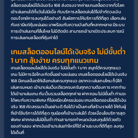
สล็อตออนไลน์ได้เงินจริง 168 ส่งตรงจากค่ายเกมสล็อตจากทั่วโลก 
เข้าเล่นเกมได้ทั้งวันไม่มีเบื่อ กับบริการสล็อตเล่นได้ไม่จำกัดวงเงิน 
ตอบโจทย์การลงทุนได้อย่างดี สัมผัสการให้บริการที่ดีที่สุด เลือกเล่น
กับเรามีแต่คุ้มแน่นอน มาพร้อมกับความบันเทิงที่หลากหลาย มีระบบ
การเข้าเล่นเกมที่ลื่นไหล ไม่มีติดขัด สามารถเข้ามาเปิดประสบการณ์ 
การเล่นเกมสล็อตที่คุ้มค่าได้
เกมสล็อตออนไลน์ได้เงินจริง ไม่มีขั้นต่ำ 
1 บาท ลุ้นง่าย ครบทุกแนวเกม
เกมสล็อตออนไลน์ได้เงินจริง ไม่มีขั้นต่ำ 1 บาท สนุกได้ครบทุกแนว
เกม ไม่มีการฉ้อโกงเกิดขึ้นอย่างแน่นอน เกมสล็อตออนไลน์ได้เงินจริง 
168 มีเกมสล็อตให้เลือกเล่นครบทุกแนว อยากจะเล่นเกมไหน ก็มีให้
เล่นครบหมด เข้ามาเล่นเว็บเดียวครบครันทุกความต้องการ หากท่าน
ได้เข้ามาเล่นเกม กับเว็บรวมสล็อตทุกค่าย ฝากถอน ไม่มีขั้นต่ำ ท่านจะ
ได้พบกับความพิเศษ ที่ไม่เหมือนใครแน่นอน เกมสล็อตออนไลน์ได้เงิน
จริง 168 คัดสรรมาเป็นอย่างดี ถือได้ว่าเป็นเกมที่สร้างรายได้ ให้กับผู้
ที่เข้าใช้บริการได้ดีที่สุด ทุนน้อยก็เข้ามาเล่นได้ ด้วยเงื่อนไขบริการสุด
พิเศษ ฝากถอนไม่มีขั้นต่ำ ท่านสามารถกำหนดเงินลงทุนได้ด้วยตัว
ของท่านเอง ฝากเงินเข้ามาเล่นเท่าไหร่ก็ได้ ผ่านระบบที่ดีที่สุด ลงทุน
ได้เต็มที่