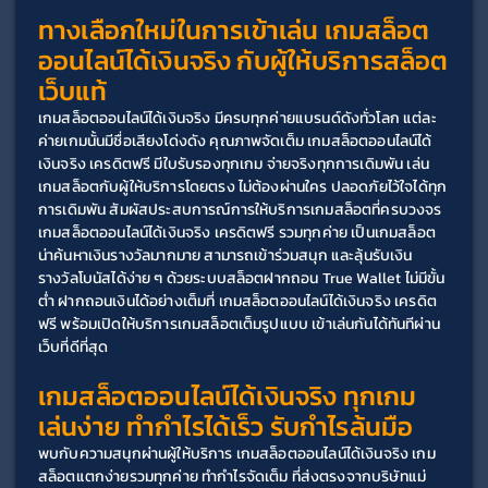
ทางเลือกใหม่ในการเข้าเล่น เกมสล็อต
ออนไลน์ได้เงินจริง กับผู้ให้บริการสล็อต
เว็บแท้
เกมสล็อตออนไลน์ได้เงินจริง มีครบทุกค่ายแบรนด์ดังทั่วโลก แต่ละ
ค่ายเกมนั้นมีชื่อเสียงโด่งดัง คุณภาพจัดเต็ม เกมสล็อตออนไลน์ได้
เงินจริง เครดิตฟรี มีใบรับรองทุกเกม จ่ายจริงทุกการเดิมพัน เล่น
เกมสล็อตกับผู้ให้บริการโดยตรง ไม่ต้องผ่านใคร ปลอดภัยไว้ใจได้ทุก
การเดิมพัน สัมผัสประสบการณ์การให้บริการเกมสล็อตที่ครบวงจร 
เกมสล็อตออนไลน์ได้เงินจริง เครดิตฟรี รวมทุกค่าย เป็นเกมสล็อต
น่าค้นหาเงินรางวัลมากมาย สามารถเข้าร่วมสนุก และลุ้นรับเงิน
รางวัลโบนัสได้ง่าย ๆ ด้วยระบบสล็อตฝากถอน True Wallet ไม่มีขั้น
ต่ำ ฝากถอนเงินได้อย่างเต็มที่ เกมสล็อตออนไลน์ได้เงินจริง เครดิต
ฟรี พร้อมเปิดให้บริการเกมสล็อตเต็มรูปแบบ เข้าเล่นกันได้ทันทีผ่าน
เว็บที่ดีที่สุด
เกมสล็อตออนไลน์ได้เงินจริง ทุกเกม
เล่นง่าย ทำกำไรได้เร็ว รับกำไรล้นมือ
พบกับความสนุกผ่านผู้ให้บริการ เกมสล็อตออนไลน์ได้เงินจริง เกม
สล็อตแตกง่ายรวมทุกค่าย ทำกำไรจัดเต็ม ที่ส่งตรงจากบริษัทแม่ 