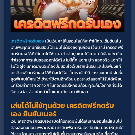
เครดิตฟรีกดรับเอง
 เป็นเว็บคาสิโนออนไลน์ที่จะทำให้คุณเริ่มต้นเล่น
เดิมพันทุกเกมที่ชื่นชอบได้แบบไม่ต้องลงทุนก่อน เว็บเรามี เครดิตฟรี
กดรับเอง 188 ให้คุณได้ใช้งาน เข้าเล่นทุกเกมได้แบบไม่มีเงื่อนไข เงิน
กำไรจากการเล่นถอนออกได้จริง ไม่มีกั๊ก แจกหนัก แจกจริง แจกให้
รับได้จุใจ นักเดิมพันจะต้องชื่นชอบใจเว็บเราแน่นอน และไม่เพียงแค่ 
เครดิตฟรีกดรับเอง 188 ที่จะได้รับ เว็บเรายังมีกิจกรรมและโปรโมชั่น
สุดพิเศษให้คุณได้เข้ามาใช้งานอีกด้วย ของรางวัลแจกให้รับได้เพียบ 
แค่ร่วมทำภารกิจต่าง ๆ ในกิจกรรมให้ครบถ้วน คุณก็มีโอกาสที่จะได้
รับรางวัลแล้ว เข้าหน้าเว็บและสมัครสมาชิกเลย 
เล่นได้ไม่ใช้ทุนด้วย เครดิตฟรีกดรับ
เอง ยืนยันเบอร์
เว็บ เครดิตฟรีกดรับเอง เปิดให้นักเดิมพันได้เล่นเกมออนไลน์แบบไม่
ต้องลงทุนก่อน เพราะเรามี เครดิตฟรีกดรับเอง ยืนยันเบอร์ ให้คุณได้
ใช้งาน โดยคุณสามารถรับได้ในขั้นตอนการสมัครสมาชิก ที่จะต้อง