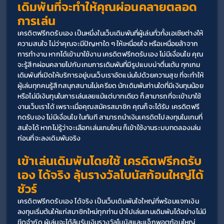
เดิมพันที่จะทำให้คุณผ่อนคลายตลอด
การเล่น
เครดิตฟรีกดรับเอง เป็นหนึ่งในเว็บเดิมพันที่ผู้เล่นทั่วทั้งเอเชียต่างให้
ความสนใจ ไม่ว่าคุณจะมีปัญหาใด ๆ ให้เหนื่อยใจ หรือเหนื่อยล้าจาก
การทำงาน หากได้เข้ามาใช้งาน เครดิตฟรีกดรับเอง ไม่มีเงื่อนไข คุณ
จะรู้สึกผ่อนคลายไปกับเกมการเดิมพันที่มีรูปแบบน่าตื่นเต้น ทุกเกม
เดิมพันที่เปิดให้บริการอยู่บนเว็บเราอัดแน่นไปด้วยความสุข ที่จะทำให้
ผู้เล่นทุกคนรู้สึกสนุกสนานไม่เครียด นักเดิมพันท่านใดที่มีเงินทุนน้อย 
หรือไม่มีเงินทุนในการเล่นเลยแม้แต่บาทเดียว ก็สามารถที่จะเข้ามาใช้
งานเว็บเราได้ เพราะเมื่อคุณสมัครสมาชิก คุณก็จะได้รับ เครดิตฟรี
กดรับเอง ไม่มีเงื่อนไข ในทันที สามารถนำเงินเครดิตไปลงทุนในเกมที่
สนใจได้ หากไม่รู้ว่าจะเลือกเล่นเกมไหน ก็เข้าใช้งานระบบทดลองเล่น
ก่อนที่จะลงเดิมพันจริง
เข้าเล่นเดิมพันโดยใช้ เครดิตฟรีกดรับ
เอง ได้จริง ลุ้นรางวัลโบนัสก้อนใหญ่ได้
ชัวร์
เครดิตฟรีกดรับเอง ได้จริง เป็นเว็บเดิมพันใจใหญ่ที่พร้อมแจกเงิน
ลงทุนเริ่มต้นให้แก่สมาชิกใหม่ทุกท่าน นำไปเล่นเกมเดิมพันได้อย่างไม่มี
ขีดจำกัด ผู้เล่นจะได้ลุ้นรับเงินรางวัลโบนัสและแจ็กพอตก้อนใหญ่