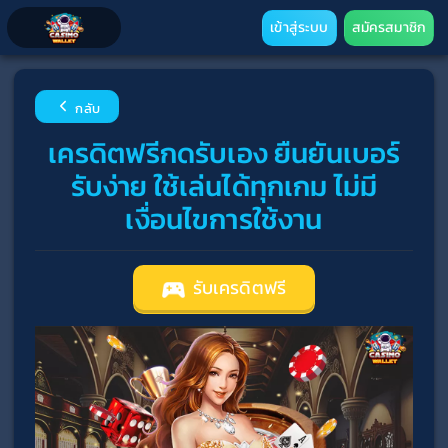
เข้าสู่ระบบ
สมัครสมาชิก
กลับ
เครดิตฟรีกดรับเอง ยืนยันเบอร์
รับง่าย ใช้เล่นได้ทุกเกม ไม่มี
เงื่อนไขการใช้งาน
รับเครดิตฟรี