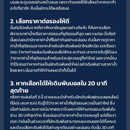
บอลและดูบอลอย่างสม่ำเสมอ เพราะท่านเคยได้ยินไหมว่าหากเราทำ
อะไรที่เรารัก สิ่งนั้นมักจะได้ผลดีเสมอ
2. เลือกราคาต่อรองให้ดี
ขั้นต่อไปหลังจากที่เราศึกษาข้อมูลมาอย่างดีแล้ว ก็คือการเลือก
พิจารณาค่าน้ำหรือราคาต่อรองที่ยุติธรรมที่สุด เพราะแต่ละเว็บไซต์
นั้นแน่นอนว่ามีราคาค่าน้ำที่ไม่เท่ากันอย่างแน่นอน ดังนั้นการดูราคา
ค่าน้ำที่ยุติธรรมอาจยากสำหรับนักเดิมพันหน้าใหม่สักนิด แต่เชื่อเรา
เถอะว่าหากท่านเล่นเดิมพันบอลไปสักระยะท่านจะสามารถรับรู้ได้เอง
ว่าราคาค่าน้ำที่ยุติธรรมสำหรับแต่ละคู่ควรอยู่ที่เท่าไหร่ นอกจากนี้จง
จำไว้เสมอว่าหากท่านเป็นนักเดิมพันหน้าใหม่ อย่าเดิมพันตามราคาน้ำ
ไหลเพราะนั่นอาจทำให้ท่านหมดตัวก็เป็นได้
3. หากเลือกได้ให้เดิมพันบอลใน 20 นาที
สุดท้าย
ทริคการเล่นข้อที่ 3 นี้ เราขอแนะนำสำหรับนักเดิมพันฟุตบอลออนไลน์
ที่มีประสบการณ์ รับรู้ได้ว่าราคาค่าน้ำที่ยุติธรรมควรเป็นเท่าไหร่ ซึ่ง
เมื่อท่านมีประสบการณ์มากพอเราจึงอยากให้ท่านทดลองเดิมพันใน
ช่วง 20 นาทีสุดท้าย ซึ่งแน่นอนว่าราคาค่าน้ำอาจแพงหูฉี่ แต่เชื่อเรา
เถอะว่ามันเป็นช่วงเวลาที่นักเดิมพันสามารถมองเกมออกได้ทั้งหมด 
และต้องเลือกเดิมพันได้อย่างถูกต้องอย่างแน่นอน ดังนั้น 20 นาที