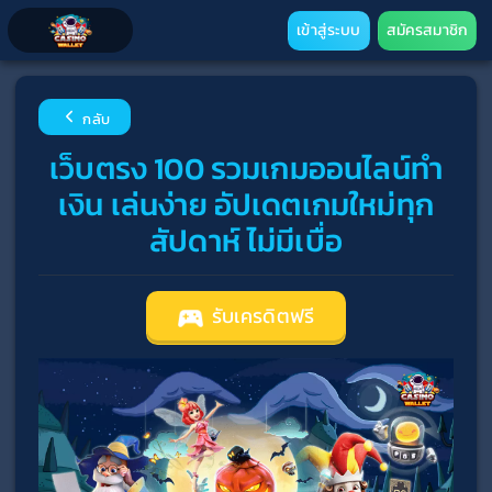
เข้าสู่ระบบ
สมัครสมาชิก
กลับ
เว็บตรง 100 รวมเกมออนไลน์ทำ
เงิน เล่นง่าย อัปเดตเกมใหม่ทุก
สัปดาห์ ไม่มีเบื่อ
รับเครดิตฟรี