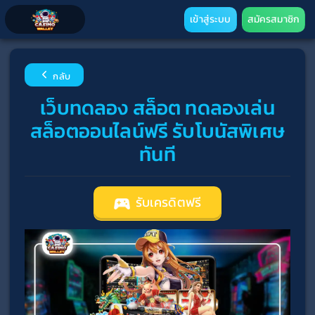
เข้าสู่ระบบ
สมัครสมาชิก
กลับ
เว็บทดลอง สล็อต ทดลองเล่น
สล็อตออนไลน์ฟรี รับโบนัสพิเศษ
ทันที
รับเครดิตฟรี