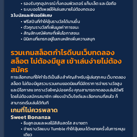
รองรับทุกอุปกรณ์ ทั้งคอมพิวเตอร์ แท็บเล็ต และมือถือ
ระบบออโต้เพลย์ให้เล่นสบายไม่ต้องกดเอง
3.โบนัสและฟีเจอร์พิเศษ
ฟรีสปินที่ทำให้ลุ้นรางวัลได้นานขึ้น
ตัวคูณรางวัลที่เพิ่มมูลค่าการชนะ
สัญลักษณ์พิเศษที่เพิ่มโอกาสชนะ
มินิเกมที่แทรกอยู่ในเกมหลักเพิ่มความสนุก
รวมเกมสล็อตกำไรดีบนเว็บทดลอง 
สล็อต ไม่ต้องมียูส เข้าเล่นง่ายไม่ต้อง
สมัคร
การเลือกเกมที่ให้กำไรดีเป็นสิ่งสำคัญสำหรับผู้เล่นทุกคน เว็บทดลอง 
สล็อต ไม่ต้องมียูสรวบรวมเกมยอดนิยมที่มีอัตราการจ่ายรางวัลสูง 
และมีโอกาสแจกรางวัลใหญ่บ่อยครั้ง คุณสามารถทดลองเล่นได้ฟรี
โดยไม่ต้องสมัครสมาชิก เพียงเข้าเว็บไซต์และเลือกเกมที่สนใจ ก็
สามารถเริ่มเล่นได้ทันที 
เกมที่ไม่ควรพลาด
Sweet Bonanza
ธีมลูกอมและผลไม้สีสันสดใส สบายตา
จ่ายรางวัลแบบ Tumble ทำให้ลุ้นชนะได้หลายครั้งในการหมุน
เดียว