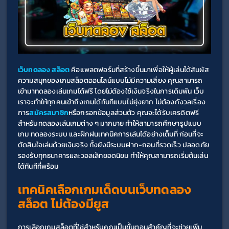
เว็บทดลอง สล็อต
 คือแพลตฟอร์มที่สร้างขึ้นมาเพื่อให้ผู้เล่นได้สัมผัส
ความสนุกของเกมสล็อตออนไลน์แบบไม่มีความเสี่ยง คุณสามารถ
เข้ามาทดลองเล่นเกมได้ฟรี โดยไม่ต้องใช้เงินจริงในการเดิมพัน เว็บ
เราจะทำให้ทุกคนเข้าถึงเกมได้ทันทีแบบไม่ยุ่งยาก ไม่ต้องกังวลเรื่อง
การ
สมัครสมาชิก
หรือกรอกข้อมูลส่วนตัว คุณจะได้รับเครดิตฟรี
สำหรับทดลองเล่นเกมต่าง ๆ มากมาย ทำให้สามารถศึกษารูปแบบ
เกม ทดลองระบบ และฝึกฝนเทคนิคการเล่นได้อย่างเต็มที่ ก่อนที่จะ
ตัดสินใจเล่นด้วยเงินจริง ทั้งยังมีระบบฝาก-ถอนที่รวดเร็ว ปลอดภัย 
รองรับทุกธนาคารและวอลเล็ทยอดนิยม ทำให้คุณสามารถเริ่มต้นเล่น
ได้ทันทีที่พร้อม
เทคนิคเลือกเกมเด็ดบนเว็บทดลอง 
สล็อต ไม่ต้องมียูส
การเลือกเกมสล็อตที่ใช่สำหรับคุณเป็นขั้นตอนสำคัญที่จะช่วยเพิ่ม