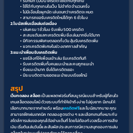
รับทันที 1,000 เครดิต ใช้ได้กับทุกเกม
ใช้ได้กับทุกเกมในเว็บ ไม่จำกัดจำนวนครั้ง
ไม่มีเงื่อนไขผูกมัด เล่นจนกว่าเครดิตจะหมด
สามารถขอรับเครดิตใหม่ได้ทุก 6 ชั่วโมง
2.โบนัสเพิ่มเมื่อเล่นต่อเนื่อง
เล่นครบ 1 ชั่วโมง รับเพิ่ม 500 เครดิต
สะสมแต้มแลกเครดิตเพิ่ม ยิ่งเล่นมากยิ่งได้มาก
มีกิจกรรมพิเศษตลอดทั้งวัน ลุ้นรับเครดิตเพิ่ม
แจกเครดิตพิเศษในช่วงเทศกาลสำคัญ
3.แนะนำเพื่อนรับเครดิตเพิ่ม
แชร์ลิงก์ให้เพื่อนเข้าเล่น รับเครดิตทันที
รับเครดิตเพิ่มทั้งคนแนะนำและคนถูกแนะนำ
ยิ่งแนะนำมาก ยิ่งได้เครดิตเยอะ
มีระบบติดตามยอดแนะนำแบบเรียลไทม์
สรุป
เว็บทดลอง สล็อต 
เป็นแพลตฟอร์มที่สมบูรณ์แบบสำหรับผู้ที่สนใจ
เกมสล็อตออนไลน์ ด้วยระบบที่ทำให้เข้าถึงง่าย ไม่ยุ่งยาก มีเกมให้
เลือกมากมายจากค่ายดัง พร้อม
เครดิตฟรี
และโบนัสมากมาย คุณ
สามารถฝึกฝนเทคนิค ทดลองสูตรต่าง ๆ และเลือกเกมที่เหมาะกับ
สไตล์การเล่นของคุณได้อย่างเต็มที่ โดยไม่ต้องกังวลเรื่องการเสีย
เงิน เริ่มต้นเล่นวันนี้และสัมผัสประสบการณ์ความสนุกของการเล่น