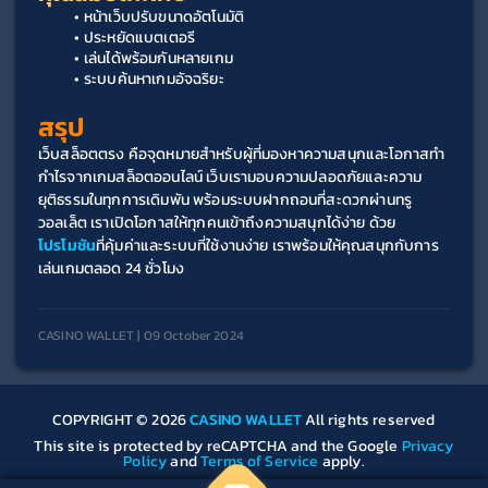
หน้าเว็บปรับขนาดอัตโนมัติ
ประหยัดแบตเตอรี
เล่นได้พร้อมกันหลายเกม
ระบบค้นหาเกมอัจฉริยะ
สรุป
เว็บสล็อตตรง คือจุดหมายสำหรับผู้ที่มองหาความสนุกและโอกาสทำ
กำไรจากเกมสล็อตออนไลน์ เว็บเรามอบความปลอดภัยและความ
ยุติธรรมในทุกการเดิมพัน พร้อมระบบฝากถอนที่สะดวกผ่านทรู
วอลเล็ต เราเปิดโอกาสให้ทุกคนเข้าถึงความสนุกได้ง่าย ด้วย
โปรโมชัน
ที่คุ้มค่าและระบบที่ใช้งานง่าย เราพร้อมให้คุณสนุกกับการ
เล่นเกมตลอด 24 ชั่วโมง
CASINO WALLET | 09 October 2024
COPYRIGHT © 2026
CASINO WALLET
All rights reserved
This site is protected by reCAPTCHA and the Google
Privacy
Policy
and
Terms of Service
apply.