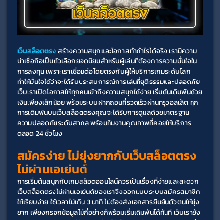
เว็บสล็อตตรง
 สร้างความสนุกและโอกาสทำกำไรได้จริง เรามีความ
น่าเชื่อถือเป็นตัวเลือกยอดนิยมสำหรับผู้เล่นที่ต้องการความมั่นใจใน
การลงทุน เพราะเราเชื่อมต่อโดยตรงกับผู้ให้บริการเกมระดับโลก 
ทำให้มั่นใจได้ว่าจะได้รับประสบการณ์การเล่นที่ยุติธรรมและปลอดภัย 
เว็บเราเปิดโอกาสให้ทุกคนเข้าถึงความสนุกได้ง่าย เริ่มต้นเดิมพันด้วย
เงินเพียงเล็กน้อย พร้อมระบบฝากถอนที่รวดเร็วผ่านทรูวอลเล็ต ทุก
การเดิมพันบนเว็บสล็อตตรงคุณจะได้รับการดูแลด้วยมาตรฐาน
ความปลอดภัยระดับสากล พร้อมทีมงานคุณภาพที่คอยให้บริการ
ตลอด 24 ชั่วโมง
สมัครง่าย ไม่ยุ่งยากกับเว็บสล็อตตรง
ไม่ผ่านเอเย่นต์
การเริ่มต้นสนุกกับเกมสล็อตออนไลน์ควรเป็นเรื่องที่ง่ายและสะดวก 
เว็บสล็อตตรงไม่ผ่านเอเย่นต์ของเราจึงออกแบบระบบสมัครสมาชิก
ให้เรียบง่าย ใช้เวลาไม่เกิน 3 นาที ไม่ต้องส่งเอกสารยืนยันตัวตนให้ยุ่ง
ยาก เพียงกรอกข้อมูลไม่กี่อย่างก็พร้อมเริ่มเดิมพันได้ทันที เว็บเรายัง