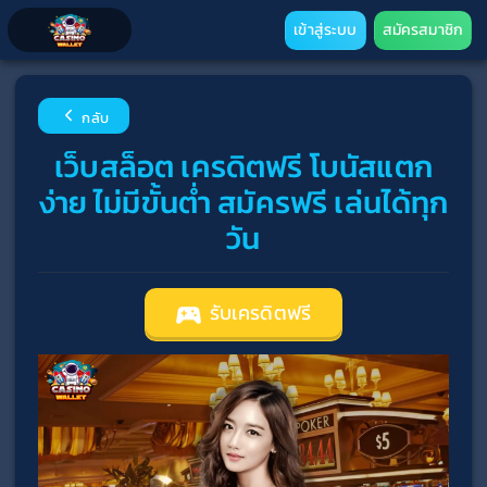
เข้าสู่ระบบ
สมัครสมาชิก
กลับ
เว็บสล็อต เครดิตฟรี โบนัสแตก
ง่าย ไม่มีขั้นต่ำ สมัครฟรี เล่นได้ทุก
วัน
รับเครดิตฟรี