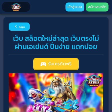
เข้าสู่ระบบ
สมัครสมาชิก
กลับ
เว็บ สล็อตใหม่ล่าสุด เว็บตรงไม่
ผ่านเอเย่นต์ ปั่นง่าย แตกบ่อย
รับเครดิตฟรี