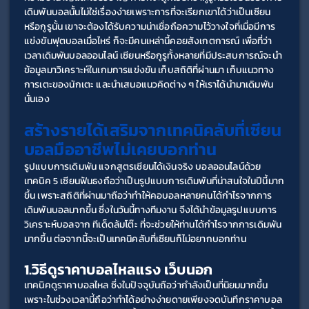
เดิมพันบอลนั้นไม่ใช่เรื่องง่ายเพราะการที่จะเรียกเขาได้ว่าเป็นเซียน
หรือกูรูนั้น เขาจะต้องได้รับความน่าเชื่อถือความไว้วางใจที่เมื่อมีการ
แข่งขันฟุตบอลเมื่อไหร่ ก็จะมีคนเหล่านี้คอยสังเกตการณ์ เพื่อที่ว่า
เวลาเดิมพันบอลออนไลน์ เซียนหรือกูรูทั้งหลายที่มีประสบการณ์จะนำ
ข้อมูลมาวิเคราะห์ในเกมการแข่งขัน เก็บสถิติที่ผ่านมา เก็บแนวทาง
การเตะของนักเตะ และนำเสนอแนวคิดต่าง ๆ ให้เราได้นำมาเดิมพัน
นั่นเอง 
สร้างรายได้เสริมจากเทคนิคลับที่เซียน
บอลมืออาชีพไม่เคยบอกท่าน
รูปแบบการเดิมพัน แจกสูตรเซียนได้เงินจริง บอลออนไลน์ด้วย
เทคนิค 5 เซียนฟันธงถือว่าเป็นรูปแบบการเดิมพันที่น่าสนใจในปีนี้มาก
ขึ้น เพราะสถิติที่ผ่านมาถือว่าทำให้คอบอลหลายคนได้กำไรจากการ
เดิมพันบอลมากขึ้น ซึ่งในวันนี้ทางทีมงาน จึงได้นำข้อมูลรูปแบบการ
วิเคราะห์บอลจาก ทีเด็ดล้มโต๊ะ ที่จะช่วยให้ท่านได้กำไรจากการเดิมพัน
มากขึ้น ต่อจากนี้จะเป็นเทคนิคลับที่เซียนก็ไม่อยากบอกท่าน
1.วิธีดูราคาบอลไหลแรง เว็บนอก
เทคนิคดูราคาบอลไหล ซึ่งในปัจจุบันถือว่ากำลังเป็นที่นิยมมากขึ้น 
เพราะในช่วงเวลานี้ถือว่าทำได้อย่างง่ายดายเพียงจดบันทึกราคาบอล