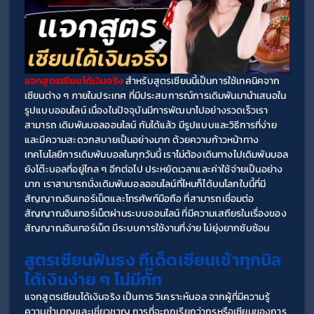
แจกสูตรเซียนได้เงินจริง
สำหรับสูตรเซียนนี้เป็นการใช้เทคนิคจาก
เซียนต่าง ๆ ภายในประเทศ ที่มีประสบการณ์การเดิมพันมานำเสนอใน
รูปแบบออนไลน์ เนื่องในปัจจุบันมีการพัฒนาไปอย่างรวดเร็วเรา
สามารถ เดิมพันบอลออนไลน์ กันได้แล้ว มีรูปแบบและวิธีการที่ง่าย
และมีความสะดวกสบายเป็นอย่างมาก ด้วยความก้าวหน้าทาง
เทคโนโลยีการเดิมพันบอลในทุกวันนี้ เราไม่ต้องเดินทางไปเดิมพันบอล
ยังโต๊ะบอลที่อยู่ไกล ๆ อีกต่อไป ประหยัดเวลาและค่าใช้จ่ายเป็นอย่าง
มาก เราสามารถนั่งเดิมพันบอลออนไลน์ที่ไหนก็ได้บนโลกใบนี้ที่มี
สัญญาณอินเทอร์เน็ตและโทรศัพท์มือถือ ที่สามารถเชื่อมต่อ
สัญญาณอินเทอร์เน็ตผ่านระบบออนไลน์ ที่มีความเสถียรในเรื่องของ
สัญญาณอินเทอร์เน็ต มีระบบการใช้งานที่ง่าย ไม่ยุ่งยากซับซ้อน
สูตรเซียนฟันธง
 ทีเด็ดเซียนเข้าทุกบิล 
ได้เงินง่าย ๆ ไม่มีกั๊ก 
แจกสูตรเซียนได้เงินจริง เป็นการ วิเคราะห์บอล จากผู้ที่มีความรู้
ความชำนาญและเชี่ยวชาญ การที่จะถูกเรียกว่ากูรูหรือเซียนของการ