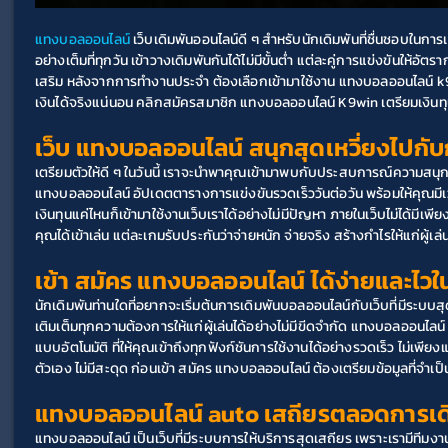
แทงบอลออนไลน์
 เว็บเดิมพันออนไลน์ดี ๆ สำหรับนักเดิมพันที่ชื่นชอบในกา
อย่างเต็มที่ทุกวัน เข้าวางเดิมพันกันได้ไม่มีขั้นต่ำ แต่ละคู่การแข่งขันให้
เสริม หลังจากการทำงานประจำ ต้องเลือกเข้ามาใช้งาน แทงบอลออนไลน์ k9w
เงินได้จริงแน่นอน คลิกสมัครสมาชิก แทงบอลออนไลน์ K9win เตรียมเงินทุน
เว็บ แทงบอลออนไลน์ สนุกสุดเหวี่ยงไปกับก
เตรียมตัวให้ดี ๆ ในวันนี้ เราจะนำพาคุณเข้ามาพบกับประสบการณ์ความสนุก
แทงบอลออนไลน์ อัปเดตตารางการแข่งขันรวดเร็ววันต่อวัน พร้อมให้คุณมีเวลาวิ
เงินทุนแค่ไหนก็เข้ามาใช้งานเว็บเราได้อย่างไม่มีปัญหา ภายในเว็บไม่ได้มีเพ
คุณได้เข้าเล่น แต่ละเกมรับประกันว่าจ่ายหนัก จ่ายจริง สร้างกำไรให้แก่ผู้เล
เข้า สมัคร แทงบอลออนไลน์ ได้ง่ายและไวในไม่
นักเดิมพันท่านใดที่อยากจะเริ่มต้นการเดิมพันบอลออนไลน์กับเว็บที่มีระบบส
เติมเต็มทุกความต้องการให้แก่ผู้เล่นได้อย่างไม่มีขีดจำกัด แทงบอลออนไลน์ ส
แบบอัตโนมัติ ที่ให้คุณเข้าถึงทุกฟังก์ชันการใช้งานได้อย่างรวดเร็ว ไม่เพีย
ตัวเอง ไม่มีสะดุด ก่อนเข้า สมัคร แทงบอลออนไลน์ ต้องเตรียมข้อมูลที่จำเป
แทงบอลออนไลน์ auto เสถียรตลอดการเดิม
แทงบอลออนไลน์ เป็นเว็บที่มีระบบการให้บริการสุดเสถียร เพราะเรามีทีมง