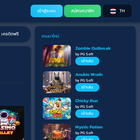
เข้าสู่ระบบ
สมัครสมาชิก
TH
เครดิตฟรี
เกมมาใหม่
Zombie Outbreak
by PG Soft
เข้าเล่น
Anubis Wrath
by PG Soft
เข้าเล่น
Chicky Run
by PG Soft
เข้าเล่น
Mystic Potion
by PG Soft
เข้าเล่น