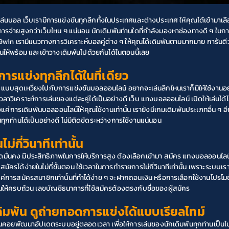
รเล่นบอล เว็บเรามีการแข่งขันทุกลีกทั้งในประเทศและต่างประเทศ ให้คุณได้เข้ามาเลื
อัตราการจ่ายสูงกว่าเว็บไหน ๆ แน่นอน นักเดิมพันท่านใดที่กำลังมองหาช่องทางดี ๆ ใน
in เรามีแนวทางการวิเคราะห์บอลคู่ต่าง ๆ ให้คุณได้เดิมพันตามมากมาย การันตี
ให้พร้อม และเข้าวางเดิมพันไปด้วยกันได้ในตอนนี้เลย
ารแข่งทุกลีกได้ในที่เดียว
แบบสุดเหวี่ยงไปกับการแข่งขันบอลออนไลน์ อยากจะเล่นลีกไหนเราก็มีให้ใช้งานอ
เคราะห์การเล่นของแต่ละคู่ได้เป็นอย่างดี เว็บ แทงบอลออนไลน์ เปิดให้เล่นได้ไม่ม
ียงแค่การเดิมพันบอลออนไลน์ให้คุณใช้งานเท่านั้น เรายังมีเกมเดิมพันประเภทอื่น ๆ อ
่นทุกท่านได้เป็นอย่างดี ไม่มีติดขัดระหว่างการใช้งานแน่นอน
กี่วินาทีเท่านั้น 
ุดมั่นคง มีประสิทธิภาพในการให้บริการสูง ต้องเลือกเข้ามา สมัคร แทงบอลออนไลน์ 
มัครได้ง่ายในไม่กี่ขั้นตอน ใช้เวลาในการทำรายการไม่กี่วินาทีเท่านั้น เพราะระบบเร
งแค่การสมัครสมาชิกเท่านั้นที่ทำได้ง่าย ๆ จะฝากถอนเงิน หรือการเลือกใช้งานโปรโมชั
็นให้ครบถ้วน เลขบัญชีธนาคารที่ใช้สมัครต้องตรงกับชื่อของผู้สมัคร 
พัน ดูถ่ายทอดการแข่งได้แบบเรียลไทม์
านคอยพัฒนาอัปเดตระบบอยู่ตลอดเวลา เพื่อให้การเล่นของนักเดิมพันทุกท่านเป็นไป