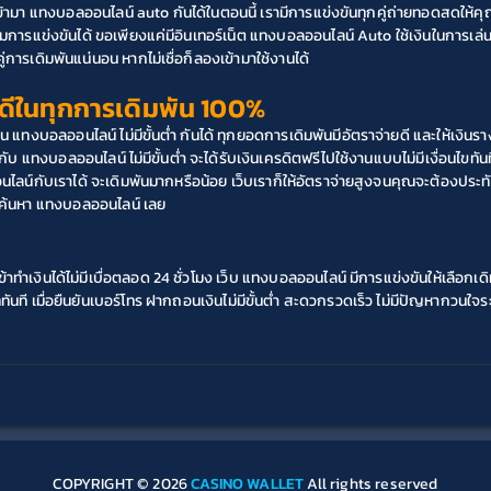
ก็เข้ามา แทงบอลออนไลน์ auto กันได้ในตอนนี้ เรามีการแข่งขันทุกคู่ถ่ายทอดสดให้คุ
ชมการแข่งขันได้ ขอเพียงแค่มีอินเทอร์เน็ต แทงบอลออนไลน์ Auto ใช้เงินในการเล่นไ
คู่การเดิมพันแน่นอน หากไม่เชื่อก็ลองเข้ามาใช้งานได้
ายดีในทุกการเดิมพัน 100%
น แทงบอลออนไลน์ ไม่มีขั้นต่ำ กันได้ ทุกยอดการเดิมพันมีอัตราจ่ายดี และให้เงินรา
กับ แทงบอลออนไลน์ ไม่มีขั้นต่ำ จะได้รับเงินเครดิตฟรีไปใช้งานแบบไม่มีเงื่อนไขทันที
ออนไลน์กับเราได้ จะเดิมพันมากหรือน้อย เว็บเราก็ให้อัตราจ่ายสูงจนคุณจะต้องประท
พ์ค้นหา แทงบอลออนไลน์ เลย
้าทำเงินได้ไม่มีเบื่อตลอด 24 ชั่วโมง เว็บ แทงบอลออนไลน์ มีการแข่งขันให้เลือกเ
ันที เมื่อยืนยันเบอร์โทร ฝากถอนเงินไม่มีขั้นต่ำ สะดวกรวดเร็ว ไม่มีปัญหากวนใจร
COPYRIGHT © 2026
CASINO WALLET
All rights reserved