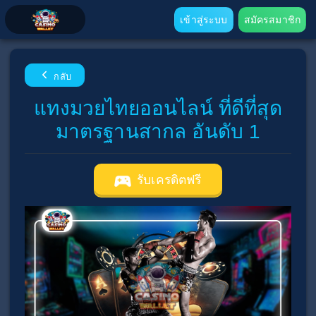
เข้าสู่ระบบ
สมัครสมาชิก
กลับ
แทงมวยไทยออนไลน์ ที่ดีที่สุด
มาตรฐานสากล อันดับ 1
รับเครดิตฟรี