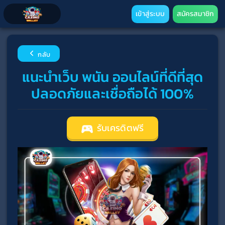
เข้าสู่ระบบ
สมัครสมาชิก
กลับ
แนะนําเว็บ พนัน ออนไลน์ที่ดีที่สุด
ปลอดภัยและเชื่อถือได้ 100%
รับเครดิตฟรี