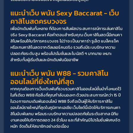
แนะนําเว็บ พนัน Sexy Baccarat - เว็บ
คาสิโนสดครบวงจร
เพื่อนักเดิมพันทั้งหลาย ที่ต้องการสัมผัสประสบการณ์การเล่นคาสิโน
จริง Sexy Baccarat คือคำตอบสำหรับคุณ เว็บคาสิโนสดนี้มีเกมคา
สิโนพร้อมให้บริการครบวงจร ไม่ว่าจะเป็นบาคาร่า รูเล็ต แบล็คแจ็ค 
หรือเกมคาสิโนสดจากดีลเลอร์คนจริง รวมถึงมีระบบรักษาความ
ปลอดภัยระดับสูง พร้อมโปรโมชั่นและโบนัสดี ๆ มากมาย เหมาะ
สำหรับทั้งผู้เริ่มต้นและนักเดิมพันมืออาชีพ
แนะนําเว็บ พนัน W88 - รวมคาสิโน
ออนไลน์ที่ยิ่งใหญ่ที่สุด
หากคุณต้องการเว็บเดิมพันที่รวบรวมคาสิโนออนไลน์ชั้นนำทั้งหมดไว้
ในที่เดียว W88 คือสิ่งที่คุณกำลังมองหา ด้วยประสบการณ์กว่า 15 ปี 
ในวงการเกมเดิมพันออนไลน์ W88 จึงถือเป็นผู้ให้บริการคาสิโน
ออนไลน์รายใหญ่ที่สุดในภูมิภาคเอเชีย เว็บไซต์นี้เปิดให้บริการเกมคา
สิโนนับพันเกม พร้อมระบบรักษาความปลอดภัยในระดับสากล มีทีม
งานคอยให้บริการตลอด 24 ชั่วโมง และที่สำคัญมีโปรโมชั่นพิเศษจัด
หนัก จัดเต็มให้สมาชิกอย่างต่อเนื่อง